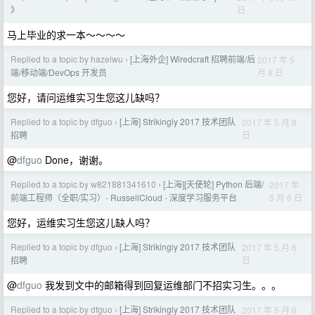
日
》
马上毕业的求一本～～～～
Replied to a topic by hazelwu
[上海外企] Wiredcraft 招聘前端/后
2017 年 5
›
月 8 日
端/移动端/DevOps 开发员
您好，请问运维实习生您这儿缺吗？
Replied to a topic by dfguo
[上海] Strikingly 2017 技术团队
2017 年 5 月 8
›
日
招聘
@
dfguo
Done，谢谢。
Replied to a topic by w821881341610
[上海][天使轮] Python 后端/
2017 年
›
5 月 6 日
前端工程师（全职/实习）- RussellCloud - 深度学习服务平台
您好，运维实习生您这儿缺人吗？
Replied to a topic by dfguo
[上海] Strikingly 2017 技术团队
2017 年 5 月 6
›
日
招聘
@
dfguo
我发到文中的邮箱得到回复运维部门不招实习生。。。
Replied to a topic by dfguo
[上海] Strikingly 2017 技术团队
2017 年 5 月 6
›