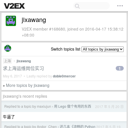
jixawang
V2EX member #168680, joined on 2016-04-17 15:38:12
+08:00
Switch topics list
上海
•
jixawang
求上海运维岗位实习
1
May 6, 2017 • Lastly replied by
doble0mercer
More topics by jixawang
»
jixawang's recent replies
Replied to a topic by maxiujun
用 Lego 做个有用的东西
2017 年 5 月 20 日
›
牛逼了
Replied to a topic by Andor_Chen
送几本《流畅的 Python
2017 年 5 月 19
›