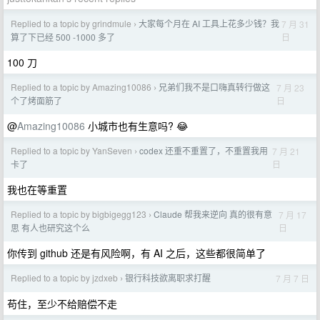
Replied to a topic by grindmule
大家每个月在 AI 工具上花多少钱？我
7 月 31
›
日
算了下已经 500 -1000 多了
100 刀
Replied to a topic by Amazing10086
兄弟们我不是口嗨真转行做这
7 月 23
›
日
个了烤面筋了
@
Amazing10086
小城市也有生意吗? 😂
Replied to a topic by YanSeven
codex 还重不重置了，不重置我用
7 月 21
›
日
卡了
我也在等重置
Replied to a topic by bigbigegg123
Claude 帮我来逆向 真的很有意
7 月 17
›
日
思 有人也研究这个么
你传到 github 还是有风险啊，有 AI 之后，这些都很简单了
Replied to a topic by jzdxeb
银行科技欲离职求打醒
7 月 7 日
›
苟住，至少不给赔偿不走