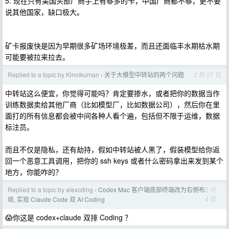
5. 现在只有美国头部厂商手上有够多的卡，中国厂商都不够，更不要
说其他国家，缺口极大。
矿卡报废快是因为早期很多矿场环境极差，而且还面临丰水期枯水期
可能要被拉来拉去。
Replied to a topic by Kinnikuman
关于大模型中转站的两个问题
2 月 27 日
›
中转站这么便宜，你觉得可能吗？肯定要掺水，或者把你的数据当作
训练数据卖给其他厂商（比如模型厂，比如数据公司），然后你在里
面打的所有信息都会被中间各种人看个遍，包括但不限于运维，数据
标注员。
而且不仅是隐私，还有劫持，假如中转站被人黑了，假装模型给你返
回一个恶意工具调用，把你的 ssh keys 或者什么密码拿出来发到某个
地方，你能咋的？
Replied to a topic by alexcding
Codex Mac 客户端底部终端改为右侧布
2 月
›
4 日
局, 实现 Claude Code 双 AI Coding
😱你这是 codex+claude 双排 Coding ？