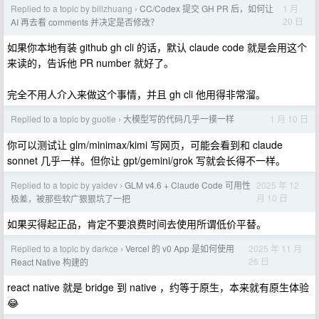
Replied to a topic by billzhuang
CC/Codex 提交 GH PR 后，如何让
1 月
›
20 日
AI 再去看 comments 并决定是否修改？
如果你本地有装 github gh cli 的话，默认 claude code 就是会用这个
来读的，告诉他 PR number 就好了。
完全不用人介入来做这个事情，并且 gh cli 他用得非常溜。
Replied to a topic by guotie
大模型写的代码几乎一摸一样
1 月 10 日
›
你可以测试让 glm/minimax/kimi 写网页，可能会看到和 claude
sonnet 几乎一样。但你让 gpt/gemini/grok 写就会长得不一样。
Replied to a topic by yaidev
GLM v4.6 + Claude Code 可用性
2025 年 12
›
月 10 日
极差，被那些软广狠狠坑了一把
如果买得起正品，肯定不要浪费时间去使用所谓低价平替。
Replied to a topic by darkce
Vercel 的 v0 App 是如何使用
2025 年 11 月
›
26 日
React Native 构建的
react native 就是 bridge 到 native ，约等于原生，本来就有原生体验
😂