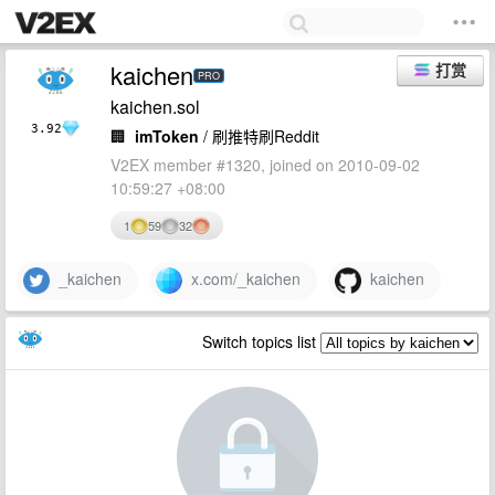
kaichen
打赏
PRO
kaichen.sol
3.92
🏢
imToken
/ 刷推特刷Reddit
V2EX member #1320, joined on 2010-09-02
10:59:27 +08:00
1
59
32
_kaichen
x.com/_kaichen
kaichen
Switch topics list