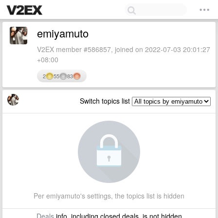
emiyamuto
V2EX member #586857, joined on 2022-07-03 20:01:27
+08:00
2
55
83
Switch topics list
Per emiyamuto's settings, the topics list is hidden
Deals
info, including closed deals, is not hidden