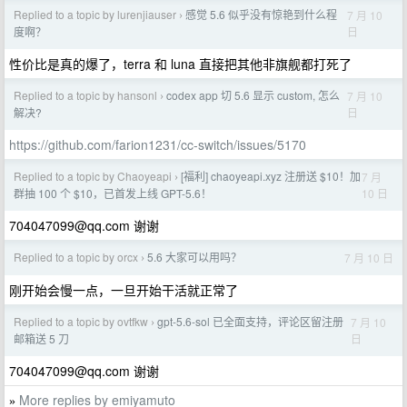
Replied to a topic by lurenjiauser
感觉 5.6 似乎没有惊艳到什么程
7 月 10
›
日
度啊？
性价比是真的爆了，terra 和 luna 直接把其他非旗舰都打死了
Replied to a topic by hansonl
codex app 切 5.6 显示 custom, 怎么
7 月 10
›
日
解决?
https://github.com/farion1231/cc-switch/issues/5170
Replied to a topic by Chaoyeapi
[福利] chaoyeapi.xyz 注册送 $10！加
7 月
›
10 日
群抽 100 个 $10，已首发上线 GPT-5.6！
704047099@qq.com
谢谢
Replied to a topic by orcx
5.6 大家可以用吗？
7 月 10 日
›
刚开始会慢一点，一旦开始干活就正常了
Replied to a topic by ovtfkw
gpt-5.6-sol 已全面支持，评论区留注册
7 月 10
›
日
邮箱送 5 刀
704047099@qq.com
谢谢
More replies by emiyamuto
»