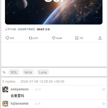
SOL
terra
Luna
5 replies
•
2026-07-08 13:25:52 +08:00
emiyamuto
Jul 8
1
会重置吗
lujiaosama
Jul 8
2