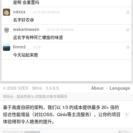
是啊 会重置吗
ndxxx
Jul 8 via Android
3
名字好农😅
wakarimasen
Jul 8 via Android
4
这名字有种死亡螺旋的味道
linnn2
Jul 8
5
今天站起来蹬
© 2026 V2EX · 38ms · 3.9.8.5
About
·
Language
缤纷云 - 超高性能🚀 的智能对象存储服务
基于高度自研的架构，我们以 1/3 的成本提供最多 20+ 倍的
›
综合性能增益（对比OSS、Qiniu等主流服务），让你的项目
体验得到令人艳羡的提升。
Promoted by
nicoljiang
PRO