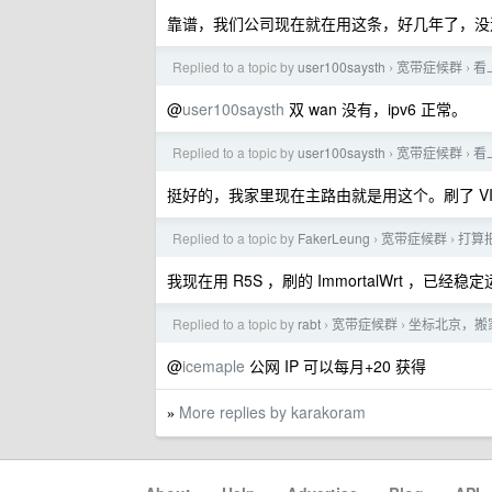
靠谱，我们公司现在就在用这条，好几年了，没遇
Replied to a topic by
user100saysth
宽带症候群
看
›
›
@
user100saysth
双 wan 没有，ipv6 正常。
Replied to a topic by
user100saysth
宽带症候群
看
›
›
挺好的，我家里现在主路由就是用这个。刷了 VI
Replied to a topic by
FakerLeung
宽带症候群
打算
›
›
我现在用 R5S ，刷的 ImmortalWrt ，已经稳定
Replied to a topic by
rabt
宽带症候群
坐标北京，搬
›
›
@
icemaple
公网 IP 可以每月+20 获得
More replies by karakoram
»