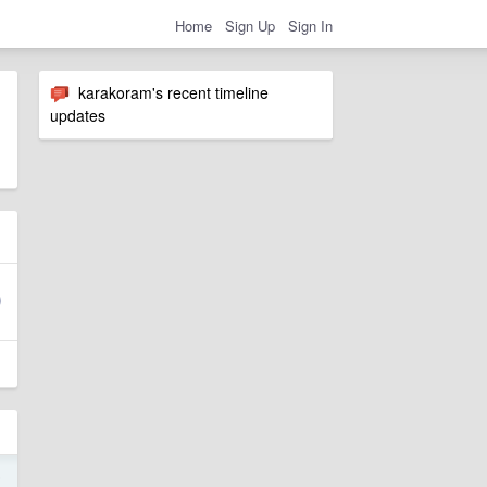
Home
Sign Up
Sign In
karakoram's recent timeline
updates
5