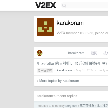
karakoram
V2EX member #633253, joined on
karakoram
提问
技
用 zerotier 的大神们，最近你们的好用吗
宽带症候群
•
karakoram
•
May 14, 2024
• Lastly r
More topics by karakoram
»
karakoram's recent replies
Replied to a topic by
Sergio07
宽带症候群
北京移动
›
›