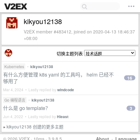
kikyou12138
V2EX member #483412, joined on 2020-04-13 18:46:37
+08:00
切换主题列表
Kubernetes
•
kikyou12138
有什么方便管理 k8s yaml 的工具吗， helm 已经不
16
够用了
Mar 4, 2024 • Lastly replied by
windcode
Go 编程语言
•
kikyou12138
什么是 go template？
3
Jun 4, 2022 • Lastly replied by
Hieast
kikyou12138 创建的更多主题
»
© 2026 V2EX · 10ms · 3.9.8.5
About
·
Language