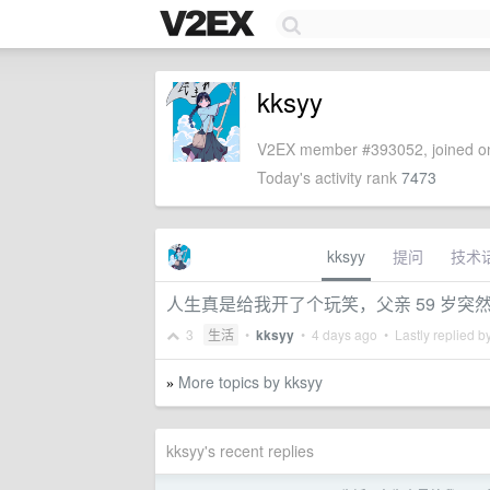
kksyy
V2EX member #393052, joined on
Today's activity rank
7473
kksyy
提问
技术
人生真是给我开了个玩笑，父亲 59 岁突
3
生活
•
kksyy
•
4 days ago
• Lastly replied b
More topics by kksyy
»
kksyy's recent replies