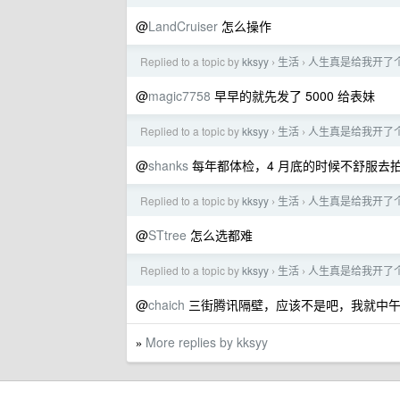
@
LandCruiser
怎么操作
Replied to a topic by
kksyy
生活
人生真是给我开了个
›
›
@
magic7758
早早的就先发了 5000 给表妹
Replied to a topic by
kksyy
生活
人生真是给我开了个
›
›
@
shanks
每年都体检，4 月底的时候不舒服去
Replied to a topic by
kksyy
生活
人生真是给我开了个
›
›
@
STtree
怎么选都难
Replied to a topic by
kksyy
生活
人生真是给我开了个
›
›
@
chaich
三街腾讯隔壁，应该不是吧，我就中午 
More replies by kksyy
»