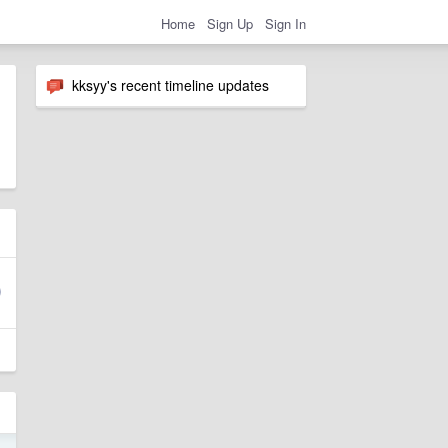
Home
Sign Up
Sign In
kksyy's recent timeline updates