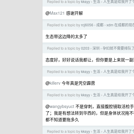
Replied to a topic by
kksyy
生活
人生真是给我开了个
›
›
@
Max121
感谢开解
Replied to a topic by
rcj6056
成都
xdm 在成都的
›
›
生态带这边降的太多了
Replied to a topic by
0203
深圳
孕妇就不需要排队
›
›
态度好，好好说话我都让，但你要是上来就一副
Replied to a topic by
kksyy
生活
人生真是给我开了个
›
›
@
killerv
今年真是凭空霹雳
Replied to a topic by
kksyy
生活
人生真是给我开了个
›
›
@
wangybsyuct
不是穿刺，直接腹腔镜取活检手术
了；我是有想法转到华西的，但是身体状况拖不
都不知道要拖多久
Replied to a topic by
kksyy
生活
人生真是给我开了个
›
›