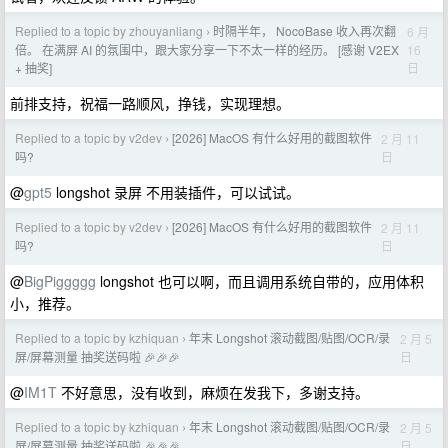
Replied to a topic by zhouyanliang
时隔半年， NocoBase 收入再次翻
6 月
›
16
倍。 在满屏 AI 的氛围中，跟大家分享一下不太一样的经历。 [感谢 V2EX
日
+ 抽奖]
前排支持，祝福一路顺风，挣钱，实现理想。
Replied to a topic by v2dev
[2026] MacOS 有什么好用的截图软件
2 月 11
›
日
吗?
@
gpt5
longshot 录屏 不用装插件，可以试试。
Replied to a topic by v2dev
[2026] MacOS 有什么好用的截图软件
2 月 11
›
日
吗?
@
BigPiggggg
longshot 也可以啊，而且调用系统自带的，应用体积
小，推荐。
Replied to a topic by kzhiquan
年末 Longshot 滚动截图/贴图/OCR/录
2 月 5
›
日
屏/屏幕测量 抽奖送码啦 🎉🎉🎉
@
IM1T
不好意思，没有收到，麻烦在发我下，多谢支持。
Replied to a topic by kzhiquan
年末 Longshot 滚动截图/贴图/OCR/录
2 月 5
›
日
屏/屏幕测量 抽奖送码啦 🎉🎉🎉