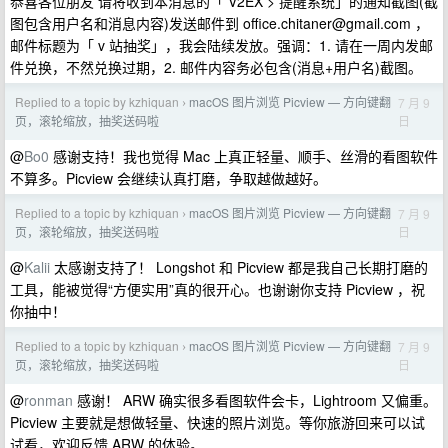
恭喜各位朋友 请将收到本消息的「 V2EX > 提醒系统」的通知截图(截
图包含用户名和消息内容)发送邮件到
office.chitaner@gmail.com
，
邮件标题为「 v 站抽奖」，我会陆续发放。强调：1. 请在一周内发邮
件兑换，不然兑换过期，2. 邮件内容务必包含(消息+用户名)截图。
Replied to a topic by kzhiquan
macOS 图片浏览 Picview — 方向键翻
7 月 9
›
日
页，滚轮缩放，抽奖送码啦
@
Bo0
感谢支持！我也觉得 Mac 上真正轻量、顺手、丝滑的看图软件
不算多。Picview 会继续认真打磨，争取越做越好。
Replied to a topic by kzhiquan
macOS 图片浏览 Picview — 方向键翻
7 月 9
›
日
页，滚轮缩放，抽奖送码啦
@
Kalii
太感谢支持了！ Longshot 和 Picview 都是我自己长期打磨的
工具，能被觉得“方便实用”真的很开心。也谢谢你支持 Picview ，祝
你抽中！
Replied to a topic by kzhiquan
macOS 图片浏览 Picview — 方向键翻
7 月 9
›
日
页，滚轮缩放，抽奖送码啦
@
ronman
感谢！ ARW 确实很多看图软件会卡，Lightroom 又偏重。
Picview 主要就是想做轻量、快速的照片浏览。等你旅游回来可以试
试看，欢迎反馈 ARW 的体验。