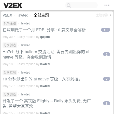
V2EX
lawted
全部主题
主题总数
9
›
›
职场话题
•
lawted
在深圳做了一个月 FDE, 分享 10 篇文章全解析
10
May 30 • Lastly replied by
quijote
分享创造
•
lawted
Ha7ch 线下 builder 交流活动. 需要先测出你的 ai
2
native 等级，夯会收到邀请
May 18 • Lastly replied by
lawted
分享发现
•
lawted
10 分钟测出你的 ai native 等级，从夯到拉。
2
May 17 • Lastly replied by
lawted
分享创造
•
lawted
开发了一个 高铁版 Flighty -- Raily 永久免费, 无广
8
告, 希望大家喜欢
May 15 • Lastly replied by
lawted