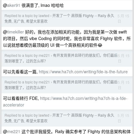
@
aker91
很满意了, lmao 哈哈哈
Replied to a topic by lawted
开发了一个 高铁版 Flighty -- Raily 永久
5 月 15
›
日
免费, 无广告, 希望大家喜欢
@
timekiller
好的，我也在添加相关的功能，因为我是第一次做 swift
的项目，然后 vibe Coding 的同时呢，我也非常喜欢 Flighty 软件，所
以说就想着模仿最顶级的 UI 做一个高铁相关的软件😂
Replied to a topic by me221
有开发背景并且转行的朋友们，你们最后
5 月 15
›
日
落到哪里了，过的怎么样？
可以先看看这一篇,
https://www.ha7ch.com/writing/fde-is-the-future
Replied to a topic by me221
有开发背景并且转行的朋友们，你们最后
5 月 15
›
日
落到哪里了，过的怎么样？
可以看看转行 FDE,
https://www.ha7ch.com/writing/ha7ch-is-a-fde-
accelerator
Replied to a topic by lawted
开发了一个 高铁版 Flighty -- Raily 永久
5 月 15
›
日
免费, 无广告, 希望大家喜欢
@
me221
这个批评我接受。Raily 确实参考了 Flighty 的信息架构和体