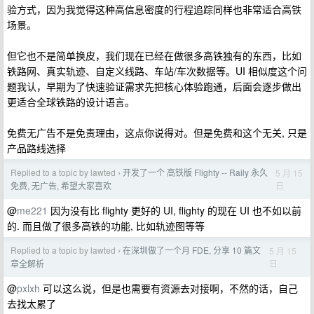
验方式，因为我觉得这种高信息密度的行程追踪同样也非常适合高铁
场景。
但它也不是简单换皮，我们现在已经在做很多高铁独有的东西，比如
铁路网、真实轨迹、自定义线路、车站/车次数据等。UI 相似度这个问
题我认，早期为了快速验证需求先把核心体验跑通，后面会逐步做出
更适合全球铁路的设计语言。
免费无广告不是免责理由，这点你说得对。但是免费和这个无关, 只是
产品路线选择
Replied to a topic by lawted
开发了一个 高铁版 Flighty -- Raily 永久
5 月 15
›
日
免费, 无广告, 希望大家喜欢
@
me221
因为没有比 flighty 更好的 UI, flighty 的现在 UI 也不如以前
的. 而且做了很多高铁的功能, 比如轨迹图等等
Replied to a topic by lawted
在深圳做了一个月 FDE, 分享 10 篇文
5 月 15
›
日
章全解析
@
pxlxh
可以这么说，但是也需要有资源去对接啊，不然的话，自己
去找太累了