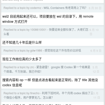
Replied to a topic by codermz
WSL Containers 有老哥用上了吗？
6 月 30 日
›
wsl2 目前用起来还可以，项目要放在 wsl 的目录下，用 remote
window 方式打开
Replied to a topic by 1008610001
快要迎来全额社保了，大佬们怎
6 月 10
›
日
么看
还不知道几十年后是什么样
Replied to a topic by gdw1986
感觉现在这个外包性价比好低
6 月 9 日
›
现在工作岗位真的少太多了
Replied to a topic by zrc
紧急避雷！ google 搜 Codex 第一个结果是
5 月
›
12 日
个病毒，千万别装，我已中招！
搜索内容和 op 一样 但是点进去看起来是正常的，除了 title 其他没
codex 信息呢
Replied to a topic by finecho
利用下班时间，半个月用 codex 搞出了三
5 月
›
11 日
个微信小程序，用户寥寥无几，怎么破？