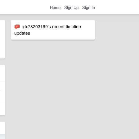
Home
Sign Up
Sign In
ldx78203199's recent timeline
updates