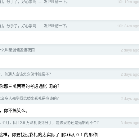
们，分手了，好心累啊……发泄吐槽一下。
10h 19m ag
们，分手了，好心累啊……发泄吐槽一下。
10h 34m ag
什么叫屋漏偏逢连夜雨
2 days ag
化债，普通人应该怎么保住钱袋子？
2 days ag
你那三瓜两枣的考虑通胀 闲的？
有这么多人都觉得结婚出彩礼是应该的？
2 days ag
，你不搞笑么。
4 个月，因 12.8 万彩礼谈到分手，是该妥协还是婚姻观不合？
3 days ag
这样，你要找没彩礼的太实际了 [除非从 0-1 的那种]