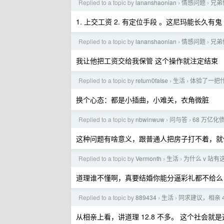
Replied to a topic by
lananshaonian
情感问题
兄弟
›
›
1. 上交工资 2. 有定位手段 。这尼玛能长久有鬼
Replied to a topic by
lananshaonian
情感问题
兄弟
›
›
我让他把工资交给我保管 这个操作就注定结束
Replied to a topic by
return0faIse
生活
体验了一把
›
›
换个心态：都是小插曲，小难关，衣角微脏
Replied to a topic by
nbwinwuw
问与答
68 万亿
›
›
这种问题有啥意义，跟普通人把房子打不着，就
Replied to a topic by
Vermonth
生活
为什么 v 站
›
›
道理谁不懂啊，真要结婚你能分逼彩礼都不给么
Replied to a topic by
889434
生活
同求建议，相亲 
›
›
从相亲上看，讲道理 12.8 不多。 这个社会就是