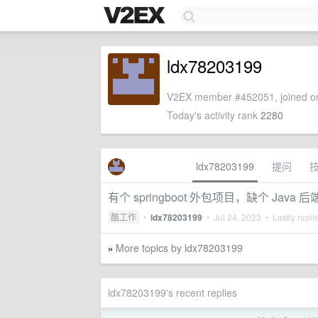
ldx78203199
V2EX member #452051, joined on
Today's activity rank
2280
ldx78203199
提问
有个 springboot 外包项目，缺个 Java 
酷工作
•
ldx78203199
•
Jul 24, 2023
• Lastly repli
More topics by ldx78203199
»
ldx78203199's recent replies