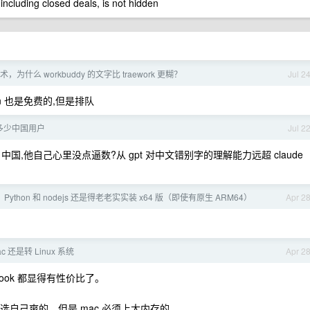
 including closed deals, is not hidden
 技术，为什么 workbuddy 的文字比 traework 更糊？
Jul 2
e cn 也是免费的,但是排队
有多少中国用户
Jul 2
自中国,他自己心里没点逼数?从 gpt 对中文错别字的理解能力远超 claude
 Python 和 nodejs 还是得老老实实装 x64 版（即使有原生 ARM64）
Apr 2
ac 还是转 Linux 系统
Apr 2
ook 都显得有性价比了。
当然选自己爽的，但是 mac 必须上大内存的