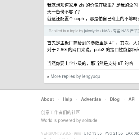
我就想知道家用 zfs 的价值在哪里？是我的全闪 
天一备份不够了？
就这还配置个 ceph ，那是怕自己班上的不够吗
Replied to a topic by
julyclyde
NAS
有些 NAS 产品
›
›
首先是主板厂商给到的参数里是 4T ，其次，大多数 na
对于 2.5G 的网口来说，pcie3 的接口性能都
当然你要上企业级的，那当然是支持 8T 的咯
More replies by lengyuqu
»
About
·
Help
·
Advertise
·
Blog
·
API
创意工作者们的社区
World is powered by solitude
VERSION: 3.9.8.5 · 9ms ·
UTC 13:55
·
PVG 21:55
·
LAX 06