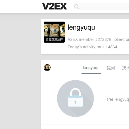
lengyuqu
V2EX member #272376, joined on
Today's activity rank
14864
lengyuqu
提问
技
Per lengyuqu'