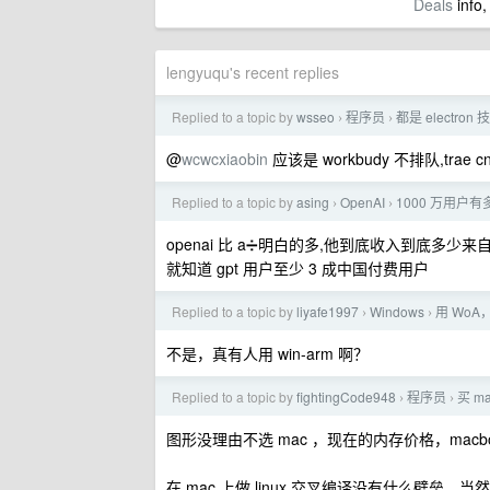
Deals
info,
lengyuqu's recent replies
Replied to a topic by
wsseo
程序员
都是 electron
›
›
@
wcwcxiaobin
应该是 workbudy 不排队,tra
Replied to a topic by
asing
OpenAI
1000 万用户
›
›
openai 比 a➗明白的多,他到底收入到底多少来
就知道 gpt 用户至少 3 成中国付费用户
Replied to a topic by
liyafe1997
Windows
用 WoA，
›
›
不是，真有人用 win-arm 啊？
Replied to a topic by
fightingCode948
程序员
买 m
›
›
图形没理由不选 mac ，现在的内存价格，macb
在 mac 上做 linux 交叉编译没有什么壁垒，