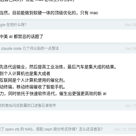
当然，目前能做到软硬一体的顶级优化的，只有 mac
ogle 在怕什么呀？
Mar 2
美 ai 都禁忌的话题了
 claude code 几个月以后的一点想法
Jan 2
先迭代运输业，然后提高工业冶炼，最后汽车是集大成的结果。
到个人计算机也是集大成者
互联网是个人计算机使用的催化剂。
动终端，移动终端催收了智能手机。
依托于算力，同时依托于快速软件迭代，催生出更强更高效的新 ai
用的类似闪念胶囊的口述备忘录软件
Jan 1
open-zfs 的 NAS，搭配 ceph 跑分布式存储？怎么还没普及？
Dec 12, 202