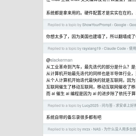
系统都是拿来用的。硬件配置才是实实在在的，
Replied to a topic by
ShowYourPrompt
Google
Go
›
›
你想太多了，因为美国也建墙了，所以翻墙成了中
Replied to a topic by
rayxiang19
Claude Code
使用
›
›
@
slackerman
从工业革命到汽车，最先迭代的部分是什么？是
从计算机开始最先迭代的同样也是半导体行业，
从个人计算机开始迭代最快的就是互联网，因为
互联网催生了移动互联网，移动互联网催收了移
而 ai 催生 ai 编程是因为 ai 的进步除了
Replied to a topic by
Lucy2025
问与答
求安卓上好
›
›
系统自带的备忘录很多都有吧
Replied to a topic by
mrzx
NAS
为什么没人用多台跑了 
›
›