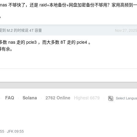
nas 不够快了，还是 raid+本地备份+网盘加密备份不够用？家用高频到
？
提到 M.2 的时候说 4T 容量
Nov 27, 202
s 走的 pcie3 ，而大多数 8T 走的 pcie4 。
绰绰有余。
·
FAQ
·
Solana
·
2762 Online
Highest 6679
·
Select Langua
:55
·
JFK 09:55