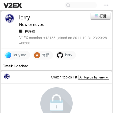
lerry
打赏
Now or never.
🏢
程序员
V2EX member #13155, joined on 2011-10-31 23:20:28
+08:00
lerry.me
帝都
lerry
Gmail: lvdachao
Switch topics list