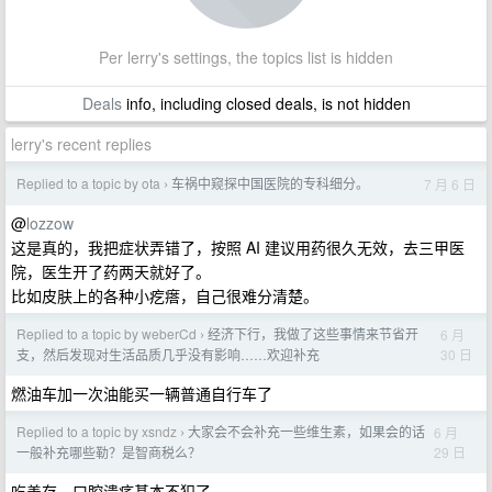
Per lerry's settings, the topics list is hidden
Deals
info, including closed deals, is not hidden
lerry's recent replies
Replied to a topic by ota
车祸中窥探中国医院的专科细分。
7 月 6 日
›
@
lozzow
这是真的，我把症状弄错了，按照 AI 建议用药很久无效，去三甲医
院，医生开了药两天就好了。
比如皮肤上的各种小疙瘩，自己很难分清楚。
Replied to a topic by weberCd
经济下行，我做了这些事情来节省开
6 月
›
30 日
支，然后发现对生活品质几乎没有影响……欢迎补充
燃油车加一次油能买一辆普通自行车了
Replied to a topic by xsndz
大家会不会补充一些维生素，如果会的话
6 月
›
29 日
一般补充哪些勒？是智商税么？
吃善存，口腔溃疡基本不犯了