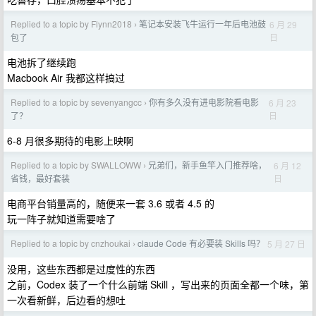
Replied to a topic by Flynn2018
笔记本安装飞牛运行一年后电池鼓
6 月 29
›
日
包了
电池拆了继续跑
Macbook Air 我都这样搞过
Replied to a topic by sevenyangcc
你有多久没有进电影院看电影
6 月 23
›
日
了？
6-8 月很多期待的电影上映啊
Replied to a topic by SWALLOWW
兄弟们，新手鱼竿入门推荐啥，
6 月 12
›
日
省钱，最好套装
电商平台销量高的，随便来一套 3.6 或者 4.5 的
玩一阵子就知道需要啥了
Replied to a topic by cnzhoukai
claude Code 有必要装 Skills 吗？
5 月 27 日
›
没用，这些东西都是过度性的东西
之前，Codex 装了一个什么前端 Skill ，写出来的页面全都一个味，第
一次看新鲜，后边看的想吐