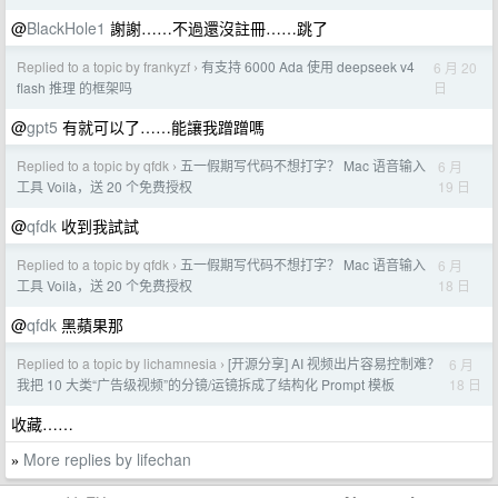
@
BlackHole1
謝謝……不過還沒註冊……跳了
Replied to a topic by frankyzf
有支持 6000 Ada 使用 deepseek v4
6 月 20
›
日
flash 推理 的框架吗
@
gpt5
有就可以了……能讓我蹭蹭嗎
Replied to a topic by qfdk
五一假期写代码不想打字？ Mac 语音输入
6 月
›
19 日
工具 Voilà，送 20 个免费授权
@
qfdk
收到我試試
Replied to a topic by qfdk
五一假期写代码不想打字？ Mac 语音输入
6 月
›
18 日
工具 Voilà，送 20 个免费授权
@
qfdk
黑蘋果那
Replied to a topic by lichamnesia
[开源分享] AI 视频出片容易控制难？
6 月
›
18 日
我把 10 大类“广告级视频”的分镜/运镜拆成了结构化 Prompt 模板
收藏……
More replies by lifechan
»