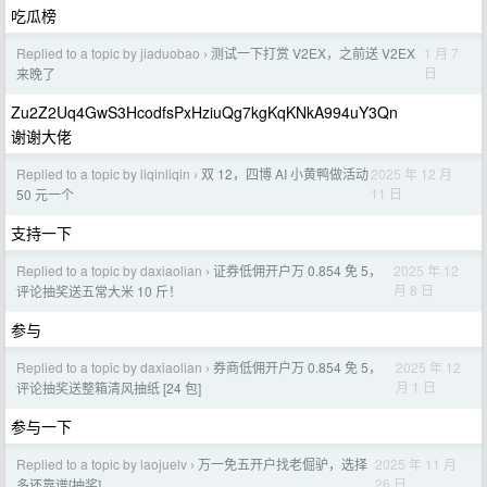
吃瓜榜
Replied to a topic by jiaduobao
测试一下打赏 V2EX，之前送 V2EX
1 月 7
›
日
来晚了
Zu2Z2Uq4GwS3HcodfsPxHziuQg7kgKqKNkA994uY3Qn
谢谢大佬
Replied to a topic by liqinliqin
双 12，四博 AI 小黄鸭做活动
2025 年 12 月
›
11 日
50 元一个
支持一下
Replied to a topic by daxiaolian
证券低佣开户万 0.854 免 5，
2025 年 12
›
月 8 日
评论抽奖送五常大米 10 斤！
参与
Replied to a topic by daxiaolian
券商低佣开户万 0.854 免 5，
2025 年 12
›
月 1 日
评论抽奖送整箱清风抽纸 [24 包]
参与一下
Replied to a topic by laojuelv
万一免五开户找老倔驴，选择
2025 年 11 月
›
26 日
多还靠谱[抽奖]