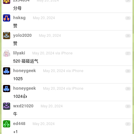
24
分母
hsksg
May 20, 2024
25
赞
yolo2020
May 20, 2024
26
赞
lilyaki
May 20, 2024 via iPhone
27
520 碰碰运气
honeygeek
May 20, 2024 via iPhone
28
1025
honeygeek
May 20, 2024 via iPhone
29
1024👍
wxd21020
May 20, 2024
30
牛
ed448
May 20, 2024
31
+1