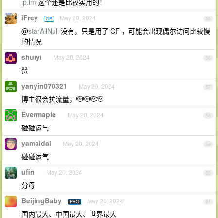
ip.im
这个还是比较实用的！
iFrey
May 20, 2024
OP
55
@
starAllNull
没有，只是用了 CF ，可能会出现偶尔访问比较慢
的情况
shuiyi
May 20, 2024
56
赞
yanyin070321
May 20, 2024
57
博主很会拉流量，🫡🫡🫡🫡
Evermaple
May 20, 2024
58
碰碰运气
yamaidai
May 20, 2024
59
碰碰运气
ufin
May 20, 2024
60
分母
BeijingBaby
May 20, 2024
PRO
61
国内最大、中国最大、世界最大