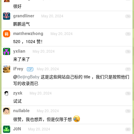
很好
grandliner
May 20, 2024
74
鹏鹏运气
matthewzhong
May 20, 2024
75
520 ，1024 赞！
yxlian
May 20, 2024
76
来了来了
iFrey
May 20, 2024
OP
77
@
BeijingBaby
这是这些网站自己标的 title ，我们只是按照他们
写的收录而已
zyxk
May 20, 2024
78
试试
nullable
May 20, 2024
79
很赞，我也想弄，但是仅限于想
J0N
May 20, 2024
80