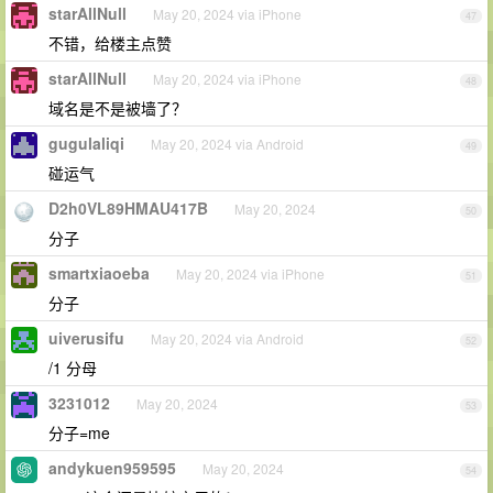
starAllNull
May 20, 2024 via iPhone
47
不错，给楼主点赞
starAllNull
May 20, 2024 via iPhone
48
域名是不是被墙了？
gugulaliqi
May 20, 2024 via Android
49
碰运气
D2h0VL89HMAU417B
May 20, 2024
50
分子
smartxiaoeba
May 20, 2024 via iPhone
51
分子
uiverusifu
May 20, 2024 via Android
52
/1 分母
3231012
May 20, 2024
53
分子=me
andykuen959595
May 20, 2024
54