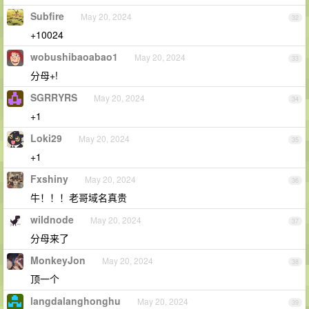
Subfire
May 20, 2024
32
+10024
wobushibaoabao1
May 20, 2024
33
分母+!
SGRRYRS
May 20, 2024
34
+1
Loki29
May 20, 2024
35
+1
Fxshiny
May 20, 2024
36
牛！！！老哥域名真贵
wildnode
May 20, 2024
37
分母来了
MonkeyJon
May 20, 2024
38
顶一个
langdalanghonghu
May 20, 2024
39