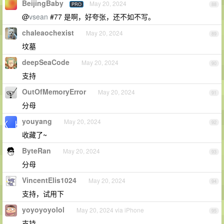
BeijingBaby
May 20, 2024
PRO
88
@
vsean
#77 是啊，好夸张，还不如不写。
chaleaochexist
May 20, 2024
89
坟墓
deepSeaCode
May 20, 2024
90
支持
OutOfMemoryError
May 20, 2024
91
分母
youyang
May 20, 2024
92
收藏了~
ByteRan
May 20, 2024
93
分母
VincentElis1024
May 20, 2024
94
支持，试用下
yoyoyoyolol
May 20, 2024 via iPhone
95
支持