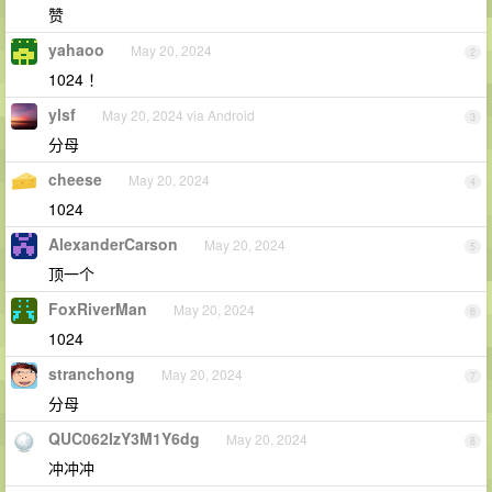
赞
yahaoo
May 20, 2024
2
1024 ！
ylsf
May 20, 2024 via Android
3
分母
cheese
May 20, 2024
4
1024
AlexanderCarson
May 20, 2024
5
顶一个
FoxRiverMan
May 20, 2024
6
1024
stranchong
May 20, 2024
7
分母
QUC062IzY3M1Y6dg
May 20, 2024
8
冲冲冲