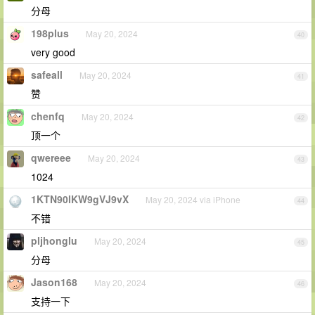
分母
198plus
May 20, 2024
40
very good
safeall
May 20, 2024
41
赞
chenfq
May 20, 2024
42
顶一个
qwereee
May 20, 2024
43
1024
1KTN90lKW9gVJ9vX
May 20, 2024 via iPhone
44
不错
pljhonglu
May 20, 2024
45
分母
Jason168
May 20, 2024
46
支持一下