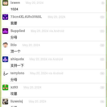
ixwen
May 20, 2024
9
1024
73cn4XL4Ufv3V65L
May 20, 2024
10
我要
Supplied
May 20, 2024 via Android
11
分母
lltlo
May 20, 2024
12
顶一个
shiquda
May 20, 2024 via Android
13
支持一下
terryloto
May 20, 2024 via Android
14
分母
xz93
May 20, 2024
15
坟墓
liuweisj
May 20, 2024
16