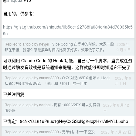
@
shiquda
#15
自用的，供参考：
https://gist.github.com/shiquda/0b5ec122768fa084e4a84d78035fc5
9c
Replied to a topic by heyjei
Vibe Coding 在等待的时候，大家一般
2025 年
›
9 月 1 日
都在干嘛，我怎么感觉摸鱼时间占比高了好多，效率低了好多。
可以利用 Claude Code 的 Hook 功能，自己写一个脚本，当完成任务
时通过触发音效或是系统通知来提醒，这样就能够即时知道它干完了
Replied to a topic by carson8899
OKX 对话 V2EX 创始人 Livid：
2025 年 9
›
月 1 日
从 60 块钱比特币说起，「他」和「他们」的十四年
已关注回复
Replied to a topic by danbai
拥有 1000 V2EX 可以免费领
2025 年 8 月 12
›
日
服务器
已绑定：9cNkYsL61uP6uc1gNvyC2GSpNgK6pjzH7rAtMYLL5uhb
Replied to a topic by carson8899
兄弟们，补一下空投
2025 年 7 月 27 日
›