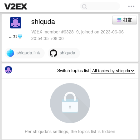
shiquda
打赏
V2EX member #632819, joined on 2023-06-06
1.33
20:54:35 +08:00
shiquda.link
shiquda
Switch topics list
Per shiquda's settings, the topics list is hidden