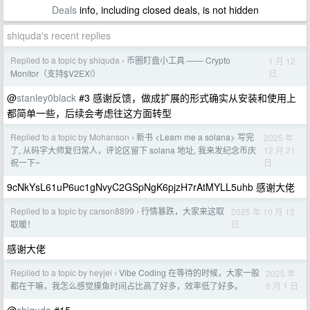
Deals
info, including closed deals, is not hidden
shiquda's recent replies
Replied to a topic by shiquda
币圈盯盘小工具 —— Crypto
1 月 12
›
日
Monitor（支持$V2EX!）
@
stanley0black
#3 感谢反馈，做成扩展的形式确实从安装和使用上
都简单一些，后续会考虑往这方面转型
Replied to a topic by Mohanson
新书 <Learn me a solana> 写完
2025 年
›
12 月 21
了, 从码字大师复归常人，评论区留下 solana 地址, 我来发纪念币庆
日
祝一下~
9cNkYsL61uP6uc1gNvyC2GSpNgK6pjzH7rAtMYLL5uhb 感谢大佬
Replied to a topic by carson8899
行情暴跌，大家来这取
2025 年 10 月 12
›
日
取暖！
感谢大佬
Replied to a topic by heyjei
Vibe Coding 在等待的时候，大家一般
2025 年
›
9 月 1 日
都在干嘛，我怎么感觉摸鱼时间占比高了好多，效率低了好多。