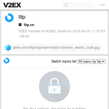
litp
🏢
litp.cn
V2EX member #192580, joined on 2016-09-20 11:37:53
+08:00
gitee.com/littp/img/raw/master/v2ex/ian_weixin_code.jpg
Switch topics list
Per litp's settings, the topics list is hidden