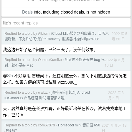
Deals
info, including closed deals, is not hidden
litp's recent replies
Replied to a topic by Albion
iCloud 日历服务器响应错误，日历未
2022 年 5
›
月 20 日
能刷新，不允许访问“账户“iCloud””，服务器对操作响应“403”
我这边开始了这个问题，已经三天了，没任何效果。
Replied to a topic by OumaeKumiko
如果你不想天天被 bug 气
2022 年 3 月
›
10 日
到，就不要买 Mac
@
Sin
不好意思 冒昧问下，还在明道云么，想问下明道那边的情况怎
么样。如果方便的话可以私聊 vx:x5688_
Replied to a topic by wwlzz
[滴答清单] [长沙] Android
2022 年 3
›
月 6 日
iOS/macOS 产品经理 测试 运营招人啦
天，居然真的是在长沙招聘，正好最近出差在长沙，试着找找本地工
作，已加 V
Replied to a topic by com67373
Homepod mini 音质值 650
2021 年 9 月 13
›
日
块钱吗？