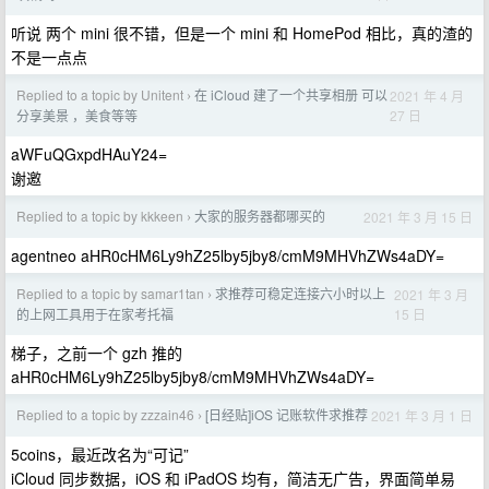
听说 两个 mini 很不错，但是一个 mini 和 HomePod 相比，真的渣的
不是一点点
Replied to a topic by Unitent
在 iCloud 建了一个共享相册 可以
2021 年 4 月
›
27 日
分享美景 ，美食等等
aWFuQGxpdHAuY24=
谢邀
Replied to a topic by kkkeen
大家的服务器都哪买的
2021 年 3 月 15 日
›
agentneo aHR0cHM6Ly9hZ25lby5jby8/cmM9MHVhZWs4aDY=
Replied to a topic by samar1tan
求推荐可稳定连接六小时以上
2021 年 3 月
›
15 日
的上网工具用于在家考托福
梯子，之前一个 gzh 推的
aHR0cHM6Ly9hZ25lby5jby8/cmM9MHVhZWs4aDY=
Replied to a topic by zzzain46
[日经贴]iOS 记账软件求推荐
2021 年 3 月 1 日
›
5coins，最近改名为“可记”
iCloud 同步数据，iOS 和 iPadOS 均有，简洁无广告，界面简单易