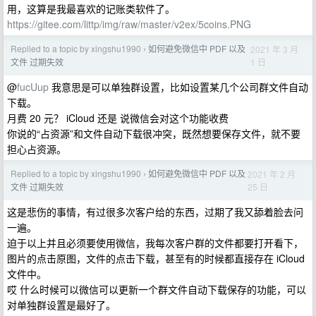
用，这算是我最喜欢的记账类软件了。
https://gitee.com/littp/img/raw/master/v2ex/5coins.PNG
Replied to a topic by xingshu1990
如何避免微信中 PDF 以及
2021 年 3 月
›
1 日
文件 过期失效
@
fucUup
我意思是可以单独群设置，比如设置某几个公司群文件自动
下载。
月费 20 元？ iCloud 还是 说微信会对这个功能收费
你说的“占资源”和文件自动下载很冲突，既然想要保存文件，就不要
担心占资源。
Replied to a topic by xingshu1990
如何避免微信中 PDF 以及
2021 年 2 月
›
25 日
文件 过期失效
这是悲伤的事情，有过很多次客户给的东西，过期了我又舔着脸去问
一遍。
迫于以上并且必须要使用微信，我每次客户群的文件都要打开看下，
图片的点击原图，文件的点击下载，甚至有的时候都直接存在 iCloud
文件中。
哎 什么时候可以微信可以更新一个群文件自动下载保存的功能，可以
对单独群设置是最好了。