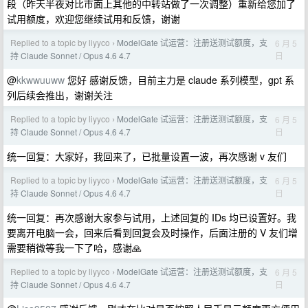
段（昨天半夜对比市面上其他的中转站做了一次调整）重新给您加了
试用额度，欢迎您继续试用和反馈，谢谢
Replied to a topic by liyyco
ModelGate 试运营：注册送测试额度，支
6 月 5
›
日
持 Claude Sonnet / Opus 4.6 4.7
@
kkwwuuww
您好 感谢反馈，目前主力是 claude 系列模型，gpt 系
列后续会推出，谢谢关注
Replied to a topic by liyyco
ModelGate 试运营：注册送测试额度，支
6 月 5
›
日
持 Claude Sonnet / Opus 4.6 4.7
统一回复：大家好，我回来了，已批量设置一波，再次感谢 v 友们
Replied to a topic by liyyco
ModelGate 试运营：注册送测试额度，支
6 月 5
›
日
持 Claude Sonnet / Opus 4.6 4.7
统一回复：再次感谢大家参与试用，上述回复的 IDs 均已设置好。我
要离开电脑一会，回来后看到回复会及时操作，后面注册的 V 友们增
需要稍微等我一下了哈，感谢🙏
Replied to a topic by liyyco
ModelGate 试运营：注册送测试额度，支
6 月 5
›
日
持 Claude Sonnet / Opus 4.6 4.7