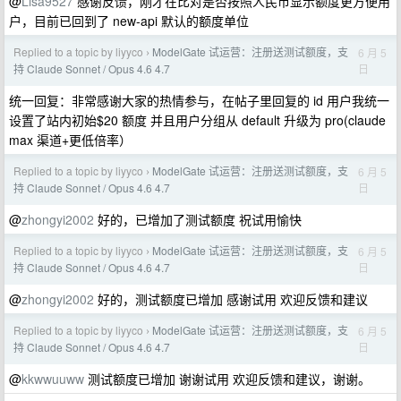
@
Lisa9527
感谢反馈，刚才在比对是否按照人民币显示额度更方便用
户，目前已回到了 new-api 默认的额度单位
Replied to a topic by liyyco
ModelGate 试运营：注册送测试额度，支
6 月 5
›
日
持 Claude Sonnet / Opus 4.6 4.7
统一回复：非常感谢大家的热情参与，在帖子里回复的 id 用户我统一
设置了站内初始$20 额度 并且用户分组从 default 升级为 pro(claude
max 渠道+更低倍率）
Replied to a topic by liyyco
ModelGate 试运营：注册送测试额度，支
6 月 5
›
日
持 Claude Sonnet / Opus 4.6 4.7
@
zhongyi2002
好的，已增加了测试额度 祝试用愉快
Replied to a topic by liyyco
ModelGate 试运营：注册送测试额度，支
6 月 5
›
日
持 Claude Sonnet / Opus 4.6 4.7
@
zhongyi2002
好的，测试额度已增加 感谢试用 欢迎反馈和建议
Replied to a topic by liyyco
ModelGate 试运营：注册送测试额度，支
6 月 5
›
日
持 Claude Sonnet / Opus 4.6 4.7
@
kkwwuuww
测试额度已增加 谢谢试用 欢迎反馈和建议，谢谢。