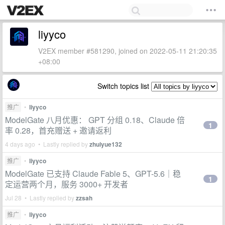
liyyco
V2EX member #581290, joined on 2022-05-11 21:20:35
+08:00
Switch topics list
推广
•
liyyco
ModelGate 八月优惠： GPT 分组 0.18、Claude 倍
1
率 0.28，首充赠送 + 邀请返利
4 days ago • Lastly replied by
zhuiyue132
推广
•
liyyco
ModelGate 已支持 Claude Fable 5、GPT-5.6｜稳
1
定运营两个月，服务 3000+ 开发者
Jul 28 • Lastly replied by
zzsah
推广
•
liyyco