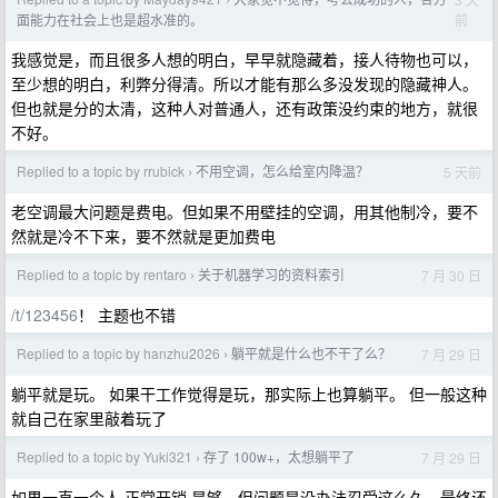
›
前
面能力在社会上也是超水准的。
我感觉是，而且很多人想的明白，早早就隐藏着，接人待物也可以，
至少想的明白，利弊分得清。所以才能有那么多没发现的隐藏神人。
但也就是分的太清，这种人对普通人，还有政策没约束的地方，就很
不好。
Replied to a topic by rrubick
不用空调，怎么给室内降温？
5 天前
›
老空调最大问题是费电。但如果不用壁挂的空调，用其他制冷，要不
然就是冷不下来，要不然就是更加费电
Replied to a topic by rentaro
关于机器学习的资料索引
7 月 30 日
›
/t/123456
！ 主题也不错
Replied to a topic by hanzhu2026
躺平就是什么也不干了么？
7 月 29 日
›
躺平就是玩。 如果干工作觉得是玩，那实际上也算躺平。 但一般这种
就自己在家里敲着玩了
Replied to a topic by Yuki321
存了 100w+，太想躺平了
7 月 29 日
›
如果一直一个人 正常开销 是够，但问题是没办法忍受这么久，最终还