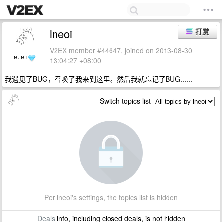
lneoi
打赏
V2EX member #44647, joined on 2013-08-30
0.01
13:04:27 +08:00
我遇见了BUG，召唤了我来到这里。然后我就忘记了BUG......
Switch topics list
Per lneoi's settings, the topics list is hidden
Deals
info, including closed deals, is not hidden