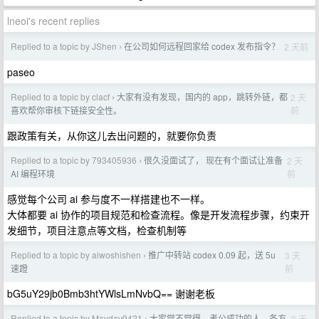
lneoi's recent replies
Replied to a topic by JShen
在公司如何远程回家给 codex 发布指令？
2 天前
›
paseo
Replied to a topic by clacf
大家有没有发现，国内的 app，跳转外链，都
2 天
›
前
喜欢帮你审核下链接安全性。
跟政策有关，从你这儿去出问题的，就要你负责
Replied to a topic by 793405936
很久没面试了， 现在有个面试让准备
2 天
›
前
AI 编程环境
感觉每个公司 ai 参与度不一样搭建也不一样。
大体都要 ai 协作的项目规范和检查流程。像是开发流程步骤，约束开
发细节，项目注意点等文档，检查机制等
Replied to a topic by aiwoshishen
推广中转站 codex 0.09 起，送 5u
3 天
›
前
速蹬
bG5uY29jb0Bmb3htYWlsLmNvbQ== 谢谢老板
Replied to a topic by Mayday9421
大家觉不觉得，考公成功的人，各方
3 天