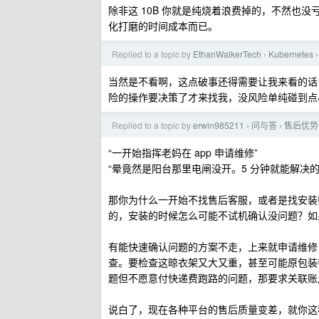
除非这 10B 你就是纯烧着浪费掉的，不然也
化打磨的时间成本而已。
Replied to a topic by
EthanWalkerTech
Kubernetes
›
›
当然是不看啊，这点破事还得需要让我来看的话，那
险的操作要决策了才来找我，没风险单纯碰到点
Replied to a topic by
erwin985211
问与答
售后优势
›
›
“一开始指挥老妈在 app 申请维修”
“晕竟然是阳台那里电闸没开。5 分钟就能解决的
那你为什么一开始不找售后客服，或者是找安装
的，安装的时候怎么可能不试机确认没问题？如
有能快速确认问题的方案不走，上来就申请维修
查。要检查这晾衣架又大又重，甚至可能原包装
题但不愿意付快递费跑路的问题，那要求关联账
说白了，现在各种平台的售后质量变差，就你这