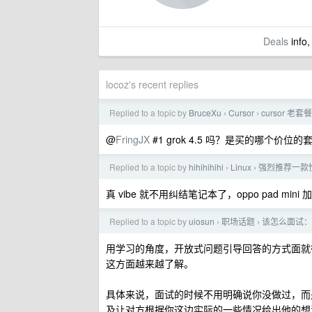
Deals
info,
locoz's recent replies
Replied to a topic by
BruceXu
Cursor
cursor 老套
›
›
@
FringJX
#1 grok 4.5 吗？是买的哪个价位
Replied to a topic by
hihihihihi
Linux
强烈推荐一款性价比
›
›
真 vibe 就不用纠结笔记本了，oppo pad m
Replied to a topic by
uiosun
职场话题
该怎么面试：
›
›
用学习的角度，开放式问题引导回答的方式面就
这方面越来越了解。
具体来说，面试的时候不用明确说你没做过，而
及让对方根据你这边实际的一些情况给出他的想