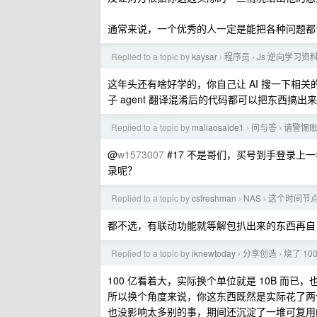
通常来说，一个优秀的人一定是能把各种问题都
Replied to a topic by
kaysar
程序员
Js 逆向学习资
›
›
这年头还有啥好学的，你自己让 AI 搜一下相
子 agent 翻译混淆后的代码都可以把东西搞出来
Replied to a topic by
maliaosaide1
问与答
请警惕账号
›
›
@
w1573007
#17 不是哥们，买号到手登录
录呢？
Replied to a topic by
csfreshman
NAS
这个时间节点
›
›
都不选，有联动功能就等解包扒出来的东西再自
Replied to a topic by
iknewtoday
分享创造
烧了 100
›
›
100 亿看着大，实际换个单位就是 10B 而已，也就
所以换个角度来说，你这东西既然是实际花了两个月做
也没影响太多别的事，期间还沉淀了一堆可复用