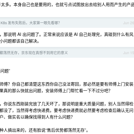
没亏太多。本身自己也是要用的，也就亏点试图放出去给别人用而产生的产
K8s 发布失败后，大家第一眼先看哪？
Jun 2
说明 AI 出问题了。正常来说应该是 AI 自己处理完，真碰到什么有风
小问题都该自己解决。
都荡然无存，京东现在真想不到用它的意义
Jun 1
问题”
师傅？你自己都清楚这东西你自己没法寄回，那必然是要有师傅上门安装
果真的那么快就出问题，安装师傅上门帮忙看一下不过分吧？
，你说东西刚装完放了几天坏了，那说明是重大质量问题，别人当然得检
都没了，当然得考虑快递费。要考虑快递费就必然要考虑检查后确认无问
户、做实名以确保找得到人有什么问题？
种人搞出来的，还有脸说“售后优势都荡然无存”。