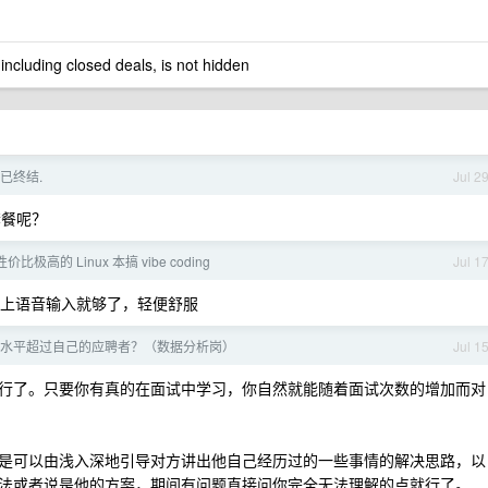
 including closed deals, is not hidden
餐已终结.
Jul 2
的套餐呢？
极高的 Linux 本搞 vibe coding
Jul 1
ini 加上语音输入就够了，轻便舒服
水平超过自己的应聘者？（数据分析岗）
Jul 1
行了。只要你有真的在面试中学习，你自然就能随着面试次数的增加而对
是可以由浅入深地引导对方讲出他自己经历过的一些事情的解决思路，以
法或者说是他的方案，期间有问题直接问你完全无法理解的点就行了。