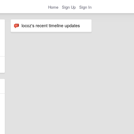
Home
Sign Up
Sign In
locoz's recent timeline updates