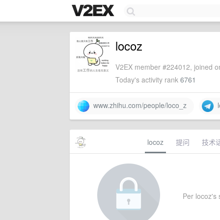
locoz
V2EX member #224012, joined on
Today's activity rank
6761
www.zhihu.com/people/loco_z
l
locoz
提问
技术
Per locoz's s