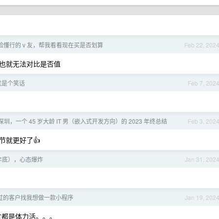
险懂行的 v 友，帮我看看现在买是否划算
Feb 22, 202
也就无法对比是否值
就是个笑话
Feb 7, 202
深圳，一个 45 岁大龄 IT 男（嵌入式开发方向）的 2023 年终总结
Feb 3, 202
节就更好了👍
年底），心态爆炸
Jan 31, 202
过的客户找我想做一款小程序
Jan 19, 202
过都是体力活。。。