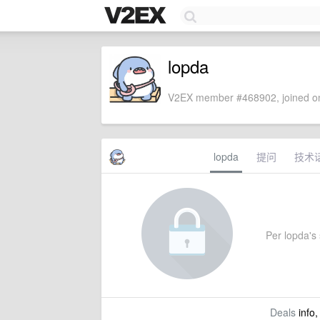
lopda
V2EX member #468902, joined on
lopda
提问
技术
Per lopda's 
Deals
info,