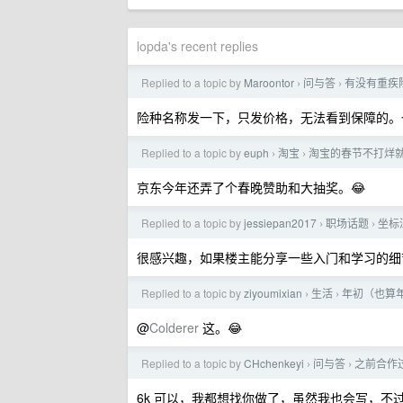
lopda's recent replies
Replied to a topic by
Maroontor
问与答
有没有重疾
›
›
险种名称发一下，只发价格，无法看到保障的。
Replied to a topic by
euph
淘宝
淘宝的春节不打烊
›
›
京东今年还弄了个春晚赞助和大抽奖。😂
Replied to a topic by
jessiepan2017
职场话题
坐标
›
›
很感兴趣，如果楼主能分享一些入门和学习的细
Replied to a topic by
ziyoumixian
生活
年初（也算
›
›
@
Colderer
这。😂
Replied to a topic by
CHchenkeyi
问与答
之前合作
›
›
6k 可以，我都想找你做了，虽然我也会写，不