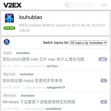
louhubiao
V2EX member #33515, joined on 2013-02-02 19:15:47
ONLINE
+08:00
Switch topics list
Apple
•
louhubiao
现在(2025)使用 intel 芯片 mac 有什么潜在问题
64
Jan 31, 2025 • Lastly replied by
win7pro
Big Data
•
louhubiao
如何将远端 mysql 变更同步到本地
1
Jan 23, 2025 • Lastly replied by
ajieggoto318
Windows
•
louhubiao
Windows 下设置某个进程使用特定的网络
5
Jul 28, 2023 • Lastly replied by
assiadamo