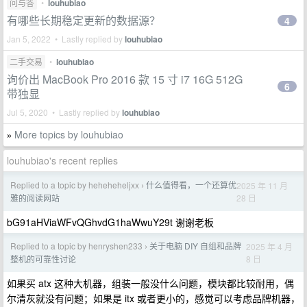
问与答
•
louhubiao
有哪些长期稳定更新的数据源？
4
Jan 5, 2022 • Lastly replied by
louhubiao
二手交易
•
louhubiao
询价出 MacBook Pro 2016 款 15 寸 i7 16G 512G
6
带独显
Jul 5, 2020 • Lastly replied by
louhubiao
More topics by louhubiao
»
louhubiao's recent replies
Replied to a topic by heheheheljxx
什么值得看，一个还算优
2025 年 11 月
›
28 日
雅的阅读网站
bG91aHViaWFvQGhvdG1haWwuY29t 谢谢老板
Replied to a topic by henryshen233
关于电脑 DIY 自组和品牌
2025 年 4 月
›
8 日
整机的可靠性讨论
如果买 atx 这种大机器，组装一般没什么问题，模块都比较耐用，偶
尔清灰就没有问题；如果是 itx 或者更小的，感觉可以考虑品牌机器，