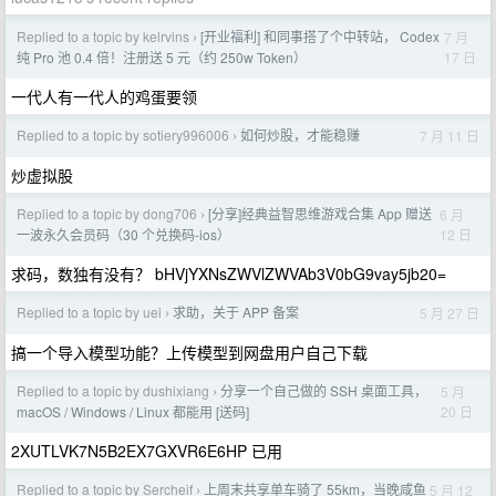
Replied to a topic by kelrvins
[开业福利] 和同事搭了个中转站， Codex
7 月
›
17 日
纯 Pro 池 0.4 倍！注册送 5 元（约 250w Token）
一代人有一代人的鸡蛋要领
Replied to a topic by sotiery996006
如何炒股，才能稳赚
7 月 11 日
›
炒虚拟股
Replied to a topic by dong706
[分享]经典益智思维游戏合集 App 赠送
6 月
›
12 日
一波永久会员码（30 个兑换码-ios）
求码，数独有没有？ bHVjYXNsZWVlZWVAb3V0bG9vay5jb20=
Replied to a topic by uei
求助，关于 APP 备案
5 月 27 日
›
搞一个导入模型功能？上传模型到网盘用户自己下载
Replied to a topic by dushixiang
分享一个自己做的 SSH 桌面工具，
5 月
›
20 日
macOS / Windows / Linux 都能用 [送码]
2XUTLVK7N5B2EX7GXVR6E6HP 已用
Replied to a topic by Sercheif
上周末共享单车骑了 55km，当晚咸鱼
5 月 12
›