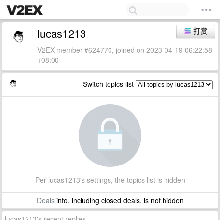
lucas1213
打赏
V2EX member #624770, joined on 2023-04-19 06:22:58
+08:00
Switch topics list
Per lucas1213's settings, the topics list is hidden
Deals
info, including closed deals, is not hidden
lucas1213's recent replies