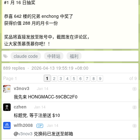
#1 月 16 日抽奖
恭喜 642 楼的兄弟 enchong 中奖了
获得价值 288 月的月卡一份
奖品将直接发放至账号中，截图发在评论区，
让大家羡慕羡慕你吧！！
claude code
中转站
福利
889 replies
•
2026-04-13 19:55:19 +08:00
Page 1
1
of 9
2
3
4
5
6
7
8
9
v3nov3
Jan 14
1
我先来 HONGMACC-59CBC2F0
czhen
Jan 14
2
标题党, 等于注册送 $10
wlfh2008
Jan 14
OP
3
@
v3nov3
兑换码已发送至邮箱