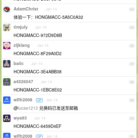
AdamChrist
Jan 14
44
体验一下：HONGMACC-5A5C0A32
timjuly
Jan 14
45
HONGMACC-972D9D8B
zljklang
Jan 14
46
HONGMACC-8F29A0D2
baiic
Jan 14
47
HONGMACC-3E4ABB38
a4526047
Jan 14
48
HONGMACC-1EBC8E02
wlfh2008
Jan 14
OP
49
@
lucas1213
兑换码已发送至邮箱
wya93
Jan 14
50
HONGMACC-6459D4EF
wlfh2008
Jan 14
OP
51