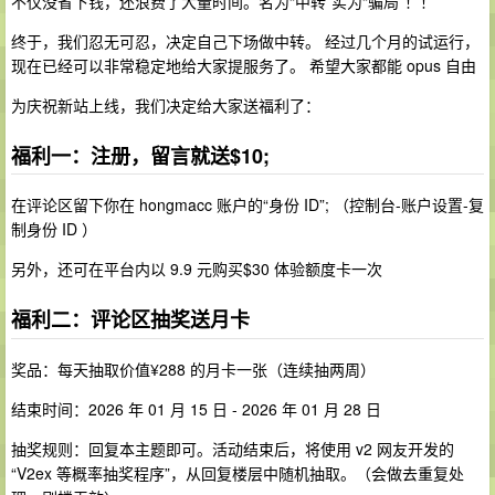
不仅没省下钱，还浪费了大量时间。名为“中转”实为“骗局”！！
终于，我们忍无可忍，决定自己下场做中转。 经过几个月的试运行，
现在已经可以非常稳定地给大家提服务了。 希望大家都能 opus 自由
为庆祝新站上线，我们决定给大家送福利了：
福利一：注册，留言就送$10;
在评论区留下你在 hongmacc 账户的“身份 ID”; （控制台-账户设置-复
制身份 ID ）
另外，还可在平台内以 9.9 元购买$30 体验额度卡一次
福利二：评论区抽奖送月卡
奖品：每天抽取价值¥288 的月卡一张（连续抽两周）
结束时间：2026 年 01 月 15 日 - 2026 年 01 月 28 日
抽奖规则：回复本主题即可。活动结束后，将使用 v2 网友开发的
“V2ex 等概率抽奖程序”，从回复楼层中随机抽取。（会做去重复处