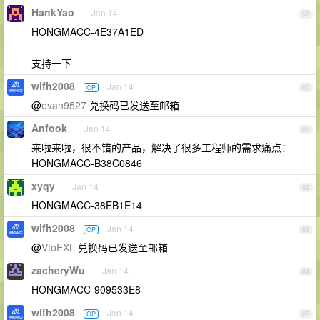
HankYao
Jan 14
59
HONGMACC-4E37A1ED
支持一下
wlfh2008
Jan 14
OP
60
@
evan9527
兑换码已发送至邮箱
Anfook
Jan 14
61
来啦来啦，很不错的产品，解决了很多工程师的需求痛点：
HONGMACC-B38C0846
xyqy
Jan 14
62
HONGMACC-38EB1E14
wlfh2008
Jan 14
OP
63
@
VtoEXL
兑换码已发送至邮箱
zacheryWu
Jan 14
64
HONGMACC-909533E8
wlfh2008
Jan 14
OP
65