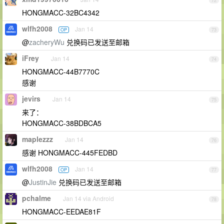
72
HONGMACC-32BC4342
wlfh2008
Jan 14
OP
73
@
zacheryWu
兑换码已发送至邮箱
iFrey
Jan 14
74
HONGMACC-44B7770C
感谢
jevirs
Jan 14
75
来了：
HONGMACC-38BDBCA5
maplezzz
Jan 14
76
感谢 HONGMACC-445FEDBD
wlfh2008
Jan 14
OP
77
@
JustinJie
兑换码已发送至邮箱
pchalme
Jan 14 via Android
78
HONGMACC-EEDAE81F