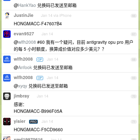
@
HankYao
兑换码已发送至邮箱
JustinJie
Jan 14 via iPhone
66
HONGMACC-F47607B4
evan9527
Jan 14
67
@
wlfh2008
#60 我有一个疑问，目前 antigravity opu pro 用户
的每 5 小时额度，换算成价值对应多少美元？？
wlfh2008
Jan 14
OP
68
@
Anfook
兑换码已发送至邮箱
wlfh2008
Jan 14
OP
69
@
xyqy
兑换码已发送至邮箱
jimbray
Jan 14
70
感谢：
HONGMACC-B996F05A
yisier
Jan 14
PRO
71
HONGMACC-F5CD9660
xmd19970616
Jan 14