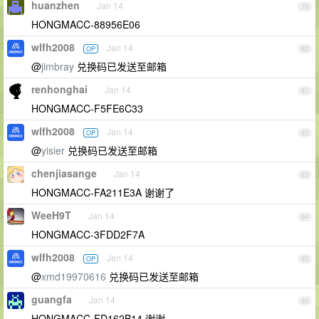
huanzhen
Jan 14
79
HONGMACC-88956E06
wlfh2008
Jan 14
OP
80
@
jimbray
兑换码已发送至邮箱
renhonghai
Jan 14
81
HONGMACC-F5FE6C33
wlfh2008
Jan 14
OP
82
@
yisier
兑换码已发送至邮箱
chenjiasange
Jan 14
83
HONGMACC-FA211E3A 谢谢了
WeeH9T
Jan 14
84
HONGMACC-3FDD2F7A
wlfh2008
Jan 14
OP
85
@
xmd19970616
兑换码已发送至邮箱
guangfa
Jan 14
86
HONGMACC-FD162B14 谢谢