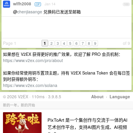
wlfh2008
Jan 14
OP
100
@
chenjiasange
兑换码已发送至邮箱
Page 1
1
of 9
2
3
4
5
6
7
8
9
如果想在 V2EX 获得更好的推广效果，欢迎了解 PRO 会员机制：
https://www.v2ex.com/pro/about
如果你经常使用铜币置顶主题，持有 V2EX Solana Token 会在每日签
到时获得额外铜币：
https://www.v2ex.com/solana
© 2026 V2EX · 110ms · 3.9.8.5
About
·
Language
新的一年，新的开始
PixToArt 是一个集创作与交流于一体的AI
艺术创作平台，支持AI图片生成、AI视频