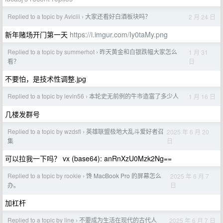
Replied to a topic by Aviciii
大家还看好白酒板块吗？
2 月 24 日
›
新年赌场开门第一天
https://i.imgur.com/Iy0taMy.png
Replied to a topic by summerhot
昨天黄金和白银跌幅大家怎么
1 月 31
›
日
看？
不要怕，是技术性调整.jpg
Replied to a topic by levin56
本轮史无前例的牛市造富了多少人
1 月 16 日
›
几楼发群号
Replied to a topic by wzdsfl
英雄联盟极地大乱斗爱好者召
2025 年 6 月 20
›
日
集
可以拉我一下吗？ vx (base64): anRnXzU0Mzk2Ng==
Replied to a topic by rookie
馋 MacBook Pro 的屏幕怎么
2025 年 6 月 7
›
日
办。
加杠杆
Replied to a topic by line
不要成为生活在现代的古代人
2025 年 6 月 7 日
›