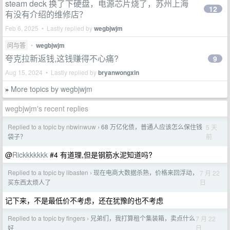
steam deck 换了下硬盘，电源芯片烧了，苏州上海
12
有没有介绍的维修店？
Feb 6, 2025 • Lastly replied by
wegbjwjm
问与答
•
wegbjwjm
夸克拉新返钱,这钱赚得不心痛?
9
Aug 15, 2024 • Lastly replied by
bryanwongxin
More topics by wegbjwjm
»
wegbjwjm's recent replies
Replied to a topic by nbwinwuw
68 万亿化债，普通人应该怎么保住钱
5 天
›
前
袋子？
@
Rickkkkkkk
#4 有道理,但是钢筋水泥知道吗?
Replied to a topic by libasten
现在电商大数据杀熟，价格来回浮动，
7 月 22
›
日
买东西太烦人了
记下来，不是最低价不考虑，还在犹豫的也不考虑
Replied to a topic by fingers
兄弟们，我打算租个集装箱，卖点什么
7 月 22
›
日
好