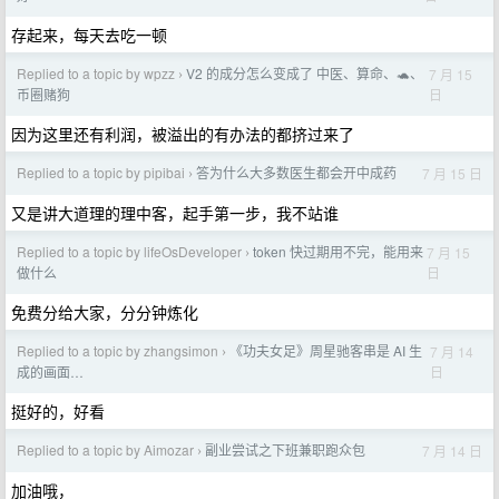
存起来，每天去吃一顿
Replied to a topic by wpzz
V2 的成分怎么变成了 中医、算命、🐢、
7 月 15
›
日
币圈赌狗
因为这里还有利润，被溢出的有办法的都挤过来了
Replied to a topic by pipibai
答为什么大多数医生都会开中成药
7 月 15 日
›
又是讲大道理的理中客，起手第一步，我不站谁
Replied to a topic by lifeOsDeveloper
token 快过期用不完，能用来
7 月 15
›
日
做什么
免费分给大家，分分钟炼化
Replied to a topic by zhangsimon
《功夫女足》周星驰客串是 AI 生
7 月 14
›
日
成的画面…
挺好的，好看
Replied to a topic by Aimozar
副业尝试之下班兼职跑众包
7 月 14 日
›
加油哦，