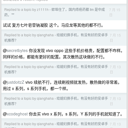
Replied to a topic by z1111h
蚌埠住了，国内痔疮药都 tm 是中成
7 月 15
›
日
药，艹
试试 复方七叶皂苷钠凝胶 这个。马应龙等其他的都不行。
Replied to a topic by qianghaha
给媳妇换手机，有没有好的安卓手
7 月 15
›
日
机推荐？
@
secretbytes
你没发现 vivo oppo 这些手机价格贵，配置都不咋样。
同样的价格，都能有更好的配置。其次散热这块做的不行。
Replied to a topic by qianghaha
给媳妇换手机，有没有好的安卓手
7 月 13
›
日
机推荐？
@
justdoitzZ
vivo 续航不行，连续刷视频就发热，散热做的非常差。
用过 x 系列，s 系列手机，都一个样。
Replied to a topic by qianghaha
给媳妇换手机，有没有好的安卓手
7 月 13
›
日
机推荐？
@
xcodeghost
你去买 vivo x 系列，s 系列，Y 系列的手机就知道了。
Replied to a topic by qianghaha
给媳妇换手机，有没有好的安卓手
7 月 13
›