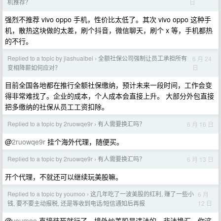
日
机推荐？
强烈不推荐 vivo oppo 手机，性价比太低了。其次 vivo oppo 这种手
机，散热这块做的太差，刷个抖音，微信聊天，刷个 x 等，手机都热
的不行。
Replied to a topic by jiashuaibei
全额社保公司强制让员工承担所有
6 月 24
›
日
变相降薪如何应对？
目前全国各地都在推行全额社保缴纳，预计未来一段时间，工作会变
得非常难找了。企业的成本，个人成本会直接上升。 大部分外包直接
把多缴纳的社保从员工工资扣除。
Replied to a topic by 2ruowqe9r
有人需要换汇吗？
6 月 16 日
›
@
2ruowqe9r
挂个海外代理，随便买。
Replied to a topic by 2ruowqe9r
有人需要换汇吗？
6 月 13 日
›
开个代理，不就还可以继续玩美股嘛。
Replied to a topic by youmoo
这几年吃了一波美股的红利, 赚了一些小
6 月
›
12 日
钱, 要不要主动报税, 还是等收到电话/短信通知后再报
@
youmoo
直接装死就行了，境外炒美股是违法的，非法换汇。你这