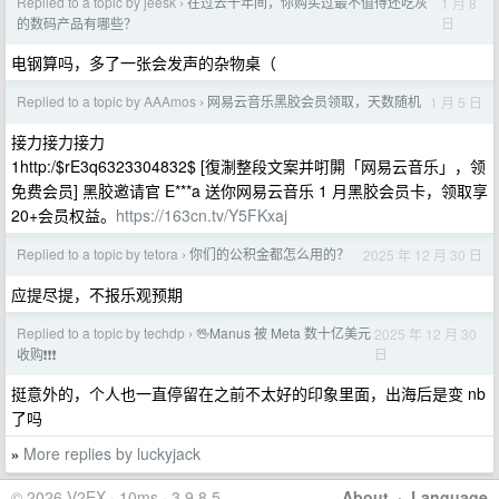
Replied to a topic by jeesk
在过去十年间，你购买过最不值得还吃灰
1 月 8
›
日
的数码产品有哪些？
电钢算吗，多了一张会发声的杂物桌（
Replied to a topic by AAAmos
网易云音乐黑胶会员领取，天数随机
1 月 5 日
›
接力接力接力
1http:/$rE3q6323304832$ [復淛整段文案并咑閞「网易云音乐」，领
免费会员] 黑胶邀请官 E***a 送你网易云音乐 1 月黑胶会员卡，领取享
20+会员权益。
https://163cn.tv/Y5FKxaj
Replied to a topic by tetora
你们的公积金都怎么用的？
2025 年 12 月 30 日
›
应提尽提，不报乐观预期
Replied to a topic by techdp
🖖Manus 被 Meta 数十亿美元
2025 年 12 月 30
›
日
收购❗❗❗
挺意外的，个人也一直停留在之前不太好的印象里面，出海后是变 nb
了吗
More replies by luckyjack
»
© 2026 V2EX · 10ms · 3.9.8.5
About
·
Language