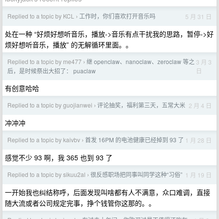
Replied to a topic by KCL
工作时，你们喜欢打开音乐吗
5 月 31 日
›
处在一种 “好烦好想听音乐，播放->音乐有点干扰我的思路，暂停->好
烦好想听音乐，播放” 的无解循环里面。。
Replied to a topic by me477
继 openclaw、nanoclaw、zeroclaw 等之
3 月 3
›
日
后，是时候祭出大招了： puaclaw
有创意哈哈
Replied to a topic by guojianwei
评论抽奖，福利第三天，五常大米
2 月 4 日
›
冲冲冲
Replied to a topic by kaivbv
首发 16PM 的电池健康已经掉到 93 了
1 月 28 日
›
感觉不少 93 啊，我 365 也到 93 了
Replied to a topic by sikuu2al
很反感职场把同事叫同学这种“习俗”
1 月 19 日
›
一开始我也纠结称呼，后面发现叫啥都有人不满意，众口难调，直接
随大流或者公司规定完事，挣个钱管你这那的。。