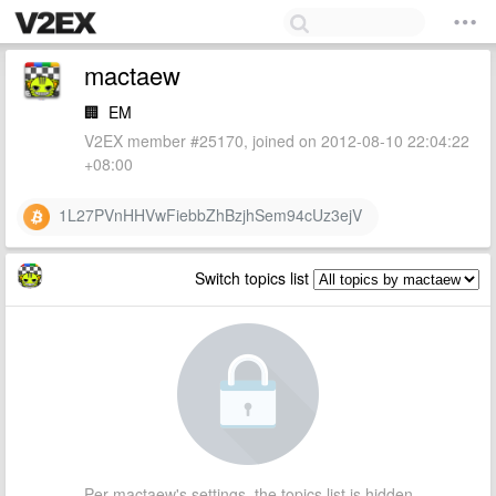
mactaew
🏢
EM
V2EX member #25170, joined on 2012-08-10 22:04:22
+08:00
1L27PVnHHVwFiebbZhBzjhSem94cUz3ejV
Switch topics list
Per mactaew's settings, the topics list is hidden