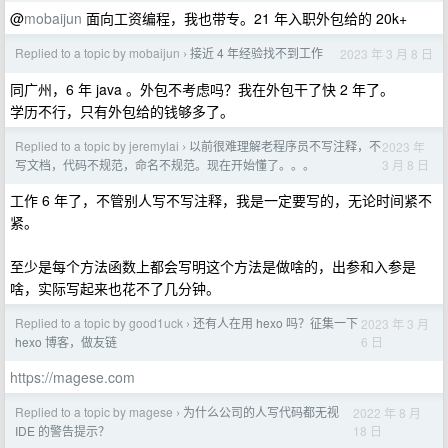
@
mobaijun
面向工资编程，我也带专。21 年入职外包给的 20k+
Replied to a topic by mobaijun
接近 4 年经验找不到工作
2023 年 3 月 8 日
›
同广州，6 年 java 。外包不考虑吗？我在外包干了快 2 年了。
学历不行，只有外包给的钱够多了。
Replied to a topic by jeremylai
以前很难理解老程序员不写注释，不
2023 年
›
3 月 8 日
写文档，代码不规范，命名不规范。现在开始懂了。。。
工作 6 年了，不管别人写不写注释，我是一定要写的，无论时间紧不
紧。
至少是每个方法函数上都会写明这个方法是做啥的，出参和入参是
啥，实际写起来也花不了几分钟。
Replied to a topic by good1uck
还有人在用 hexo 吗？征集一下
2023 年 3 月
›
6 日
hexo 博客，做友链
https://magese.com
Replied to a topic by magese
为什么公司的人写代码都无视
2022 年 8 月
›
18 日
IDE 的警告提示？