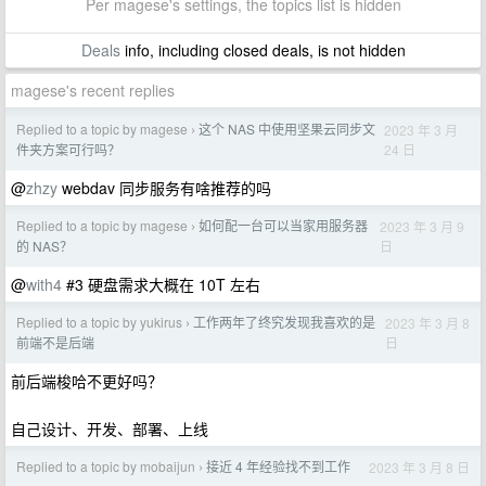
Per magese's settings, the topics list is hidden
Deals
info, including closed deals, is not hidden
magese's recent replies
Replied to a topic by magese
这个 NAS 中使用坚果云同步文
2023 年 3 月
›
24 日
件夹方案可行吗？
@
zhzy
webdav 同步服务有啥推荐的吗
Replied to a topic by magese
如何配一台可以当家用服务器
2023 年 3 月 9
›
日
的 NAS？
@
with4
#3 硬盘需求大概在 10T 左右
Replied to a topic by yukirus
工作两年了终究发现我喜欢的是
2023 年 3 月 8
›
日
前端不是后端
前后端梭哈不更好吗？
自己设计、开发、部署、上线
Replied to a topic by mobaijun
接近 4 年经验找不到工作
2023 年 3 月 8 日
›