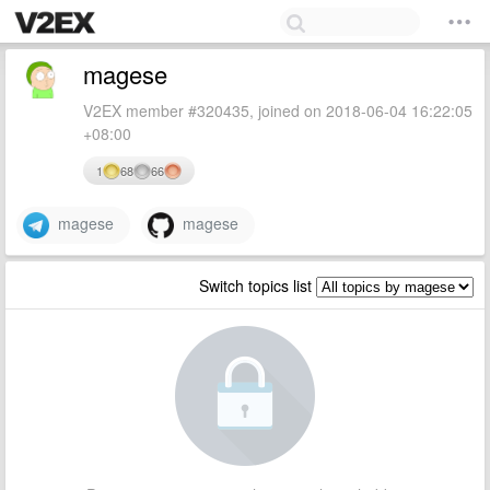
magese
V2EX member #320435, joined on 2018-06-04 16:22:05
+08:00
1
68
66
magese
magese
Switch topics list