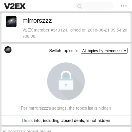
mirrorszzz
V2EX member #343124, joined on 2018-08-21 09:54:20
+08:00
Switch topics list
Per mirrorszzz's settings, the topics list is hidden
Deals
info, including closed deals, is not hidden
mirrorszzz's recent replies