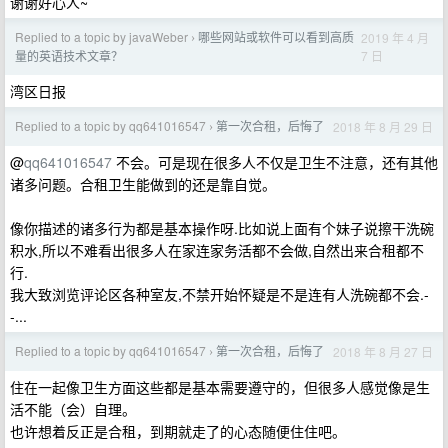
谢谢好心人~
Replied to a topic by javaWeber
哪些网站或软件可以看到高质
2019 年 4 月
›
7 日
量的英语技术文章？
湾区日报
Replied to a topic by qq641016547
第一次合租，后悔了
2018 年 8 月 29 日
›
@
qq641016547
不会。可是现在很多人不仅是卫生不注意，还有其他
诸多问题。合租卫生能做到的还是靠自觉。
像你描述的诸多行为都是基本操作呀.比如说上面有个妹子说擦干洗碗
积水,所以不难看出很多人在家连家务活都不会做,自然出来合租都不
行.
我大致浏览评论区各种室友,不禁开始怀疑是不是连有人洗碗都不会.-
-...
Replied to a topic by qq641016547
第一次合租，后悔了
2018 年 8 月 27 日
›
住在一起像卫生方面这些都是基本需要遵守的，但很多人感觉像是生
活不能（会）自理。
也许想着反正是合租，到期就走了的心态随便住住吧。