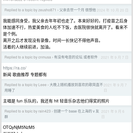
Replied to a topic by zeusho871
父亲去世一个月 很想他
2024 年 10 月 20 日
›
我能感同身受，我父亲去年年初也走了。本来好好的，打疫苗之后身
体加速不行，热爱美食的人吃不下饭，去医院很快就离开了。看来不
是个例。
离开之后才发现没有录像，时间一长快记不得他声音。
活着的人继续前进，加油。
Replied to a topic by cnmusa
有没有电音的论坛 或者软件
2021 年 9 月 7 日
›
https://ra.co/
新闻 歌曲推荐 专题都有
Replied to a topic by Leee
大晚上随机播放到喜欢的歌简直不
2021 年 9 月 7
›
日
用睡了
主唱是 fun 乐队的，我还有 hit 轻音乐杂志他们得奖的照片
Replied to a topic by rain423
创建一个 base 在上海的 v 友
2021 年 9 月 6
›
日
群
OTQyNjM5NzM5