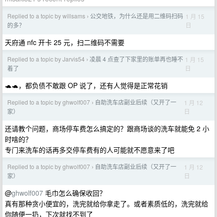
Replied to a topic by willsams
公交地铁，为什么还是用二维码扫码
1 月 15
›
日
的多？
天府通 nfc 开卡 25 元，扫二维码不需要
Replied to a topic by Jarvis54
凌晨 4 点查了下家里的账单再也睡不
1 月 15
›
日
着了
🐢🐢，都负债不敢跟 OP 说了，还有人觉得是正常花销
Replied to a topic by ghwolf007
自助洗车店副业后续（又开了一
1 月 12
›
日
家）
还请教个问题，商场停车费怎么搞定的？跟商场谈的洗车就能免 2 小
时啥的？
专门来洗车的话再多交停车费有的人可能就不愿意来了吧
Replied to a topic by ghwolf007
自助洗车店副业后续（又开了一
1 月 12
›
日
家）
@
ghwolf007
毛巾怎么确保收回？
真有那种贪小便宜的，洗完就给你拿走了。或者素质低的，洗完就给
你随便一扔，下次就找不到了