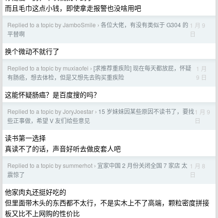
而且毛巾这点小钱，即使拿走报警也没啥用吧
Replied to a topic by JamboSmile
各位大佬，有没有类似于 G304 的
1 月 9
›
日
平替啊
换个微动不就行了
Replied to a topic by muxiaofei
[求推荐重疾险] 现在每天都放屁，怀疑
1 月
›
9 日
有肠癌，想去体检，但是又想先去购买重疾险
这能怀疑肠癌？是百度搜的吗？
Replied to a topic by JoryJoestar
15 岁妹妹因某些原因不读书了，要找
1 月 9
›
日
些正事做，希望 V 友们给些意见
读书第一选择
真读不了的话，声音好听去做皮套人吧
Replied to a topic by summerhot
宜家中国 2 月份关闭全国 7 家店 太
1 月 8
›
日
震惊了
他家肉丸还挺好吃的
但里面带木头的东西都不太行，不是实木上不了高端，颗粒密度拼接
板又比不上网购的性价比