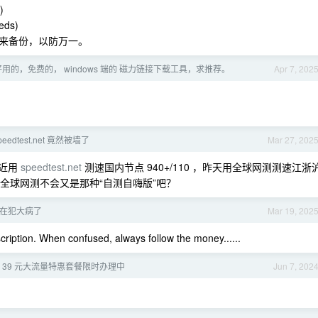
)
eeds)
来备份，以防万一。
用的，免费的， windows 端的 磁力链接下载工具，求推荐。
Apr 7, 202
eedtest.net 竟然被墙了
Mar 27, 202
最近用
speedtest.net
测速国内节点 940+/110 ，昨天用全球网测测速江浙
这个全球网测不会又是那种“自测自嗨版”吧？
 又在犯大病了
Mar 19, 202
cription. When confused, always follow the money......
 39 元大流量特惠套餐限时办理中
Jun 7, 202