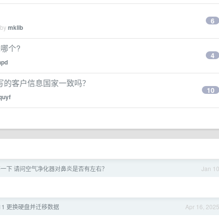
6
 by
mklib
是哪个?
4
hpd
写的客户信息国家一致吗？
10
quyf
一下 请问空气净化器对鼻炎是否有左右？
Jan 1
s 11 更换硬盘并迁移数据
Apr 16, 202