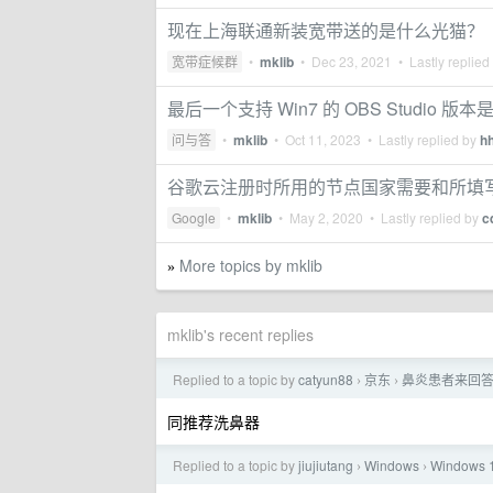
现在上海联通新装宽带送的是什么光猫？
宽带症候群
•
mklib
•
Dec 23, 2021
• Lastly replied
最后一个支持 Win7 的 OBS Studio 版本
问与答
•
mklib
•
Oct 11, 2023
• Lastly replied by
h
谷歌云注册时所用的节点国家需要和所填
Google
•
mklib
•
May 2, 2020
• Lastly replied by
c
More topics by mklib
»
mklib's recent replies
Replied to a topic by
catyun88
京东
鼻炎患者来回答
›
›
同推荐洗鼻器
Replied to a topic by
jiujiutang
Windows
Window
›
›