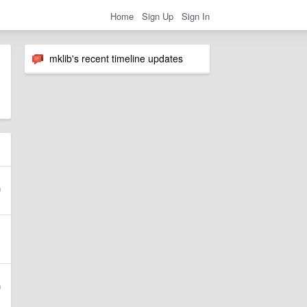
Home
Sign Up
Sign In
mklib's recent timeline updates