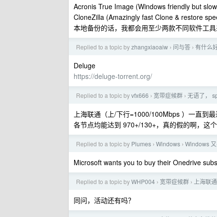
Acronis True Image (Windows friendly but slow
CloneZilla (Amazingly fast Clone & restore sp
本地备份的话，我都会用至少两款不同软件工具
Replied to a topic by
zhangxiaoaiw
问与答
有什么好
›
›
Deluge
https://deluge-torrent.org/
Replied to a topic by
vfx666
宽带症候群
无语了， sp
›
›
上海联通（上/下行=1000/100Mbps ）一直到
各节点均能达到 970+/130+，真的假的啊，
Replied to a topic by
Plumes
Windows
Windows
›
›
Microsoft wants you to buy their Onedrive subs
Replied to a topic by
WHP004
宽带症候群
上海联通
›
›
同问，活动还有吗？