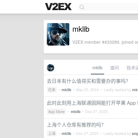
mklib
V2EX member #433289, joined on
mklib
提问
技术
去日本有什么值得买和需要办的事吗？
日本
•
mklib
•
May 25, 2024
• Lastly replied by
mkl
此时此刻用上海联通固网能打开苹果 App St
App Store
•
mklib
•
Dec 27, 2023
上海个人仓库有推荐的吗？
上海
•
mklib
•
Dec 27, 2023
• Lastly replied by
any