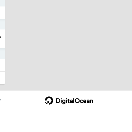
4
4
主
4
e