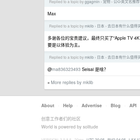
Replied to a topic by
ggagmin
宠物
公🐶英文名推荐
›
›
Max
Replied to a topic by
mklib
日本
去日本有什么值得
›
›
多谢各位的宝贵建议，最终只买了"Apple TV 4K 
要是以体验为主。
Replied to a topic by
mklib
日本
去日本有什么值得
›
›
@
ma836323493
Seisai 是啥？
More replies by mklib
»
About
·
Help
·
Advertise
·
Blog
·
API
创意工作者们的社区
World is powered by solitude
VERSION: 3.9.8.5 · 20ms ·
UTC 20:05
·
PVG 04:05
·
LAX 1