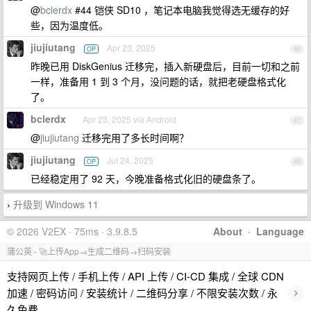
@
bclerdx
#44 铠侠 SD10 ，笔记本电脑我觉得选无缓存的好
些，因为温度低。
jiujiutang
Apr 23, 2025
OP
46
昨晚已用 DiskGenius 迁移完，插入新硬盘后，目前一切和之前
一样，准备用 1 到 3 个月，没问题的话，就把老硬盘格式化
了。
bclerdx
Apr 23, 2025 via Android
47
@
jiujiutang
迁移完用了多长时间啊？
jiujiutang
Jul 24, 2025
OP
48
已经稳定用了 92 天，今晚准备格式化旧的硬盘条了。
升级到 Windows 11
›
© 2026 V2EX · 75ms · 3.9.8.5
About
·
Language
蒲公英 - 🚀上传App→生成二维码→扫码安装
支持网页上传 / 手机上传 / API 上传 / CI-CD 集成 / 全球 CDN
›
加速 / 密码访问 / 安装统计 / 二维码分享 / 不限安装次数 / 永
久免费