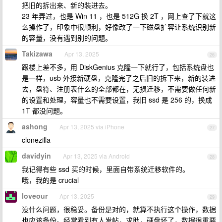
把旧的拆出来、新的装进去。
23 年弄过，也是 Win 11 ，也是 512G 换 2T ，网上查了下就这
么操作了，印象中很顺利，好像改了一下磁盘扩容让系统识别新
的容量，没有遇到别的问题。
Takizawa
Apr 13, 2025
26
跟楼上差不多，用 DiskGenius 克隆一下就行了，包括系统盘也
是一样，usb 外接新硬盘，克隆完了之后旧的拆下来，新的装进
去，盘符、注册表什么的全部都在，无损迁移，不需要做任何新
的设置和处理，容量也不需要设置，我旧 ssd 是 256 的，换成
1T 都没问题。
ashong
Apr 13, 2025 via iPhone
27
clonezilla
davidyin
Apr 13, 2025 via Android
28
我记得有些 ssd 买的时候，里面自带系统迁移软件的。
哦，我的是 crucial
loveour
Apr 13, 2025
29
没什么问题，很稳妥。备份是对的，就算不执行这个操作，数据
也应该备份。经常看到有人发帖，求助，硬盘坏了，数据很重要