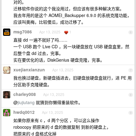
对的。
迁移软件你说的这个我没用过，但应该有很多种解决方案。
我去年用的是这个 AOMEI_Backupper 6.9.0 的系统克隆功能，
应该叫奥梅，比较傻瓜，成功迁移了。
msg7086
Apr 13, 2025
1
6
直接 dd 一遍不就好了吗……
一个 USB 跑个 Live CD ，另一块硬盘放在 USB 硬盘盒里，然
后整个盘 dd 过去，完事。
实在要优化的话，DiskGenius 硬盘克隆，完事。
xuejianxianzun
Apr 13, 2025
7
我也换过硬盘，新硬盘插进去，旧硬盘放硬盘盒就行，进 PE 用
分区助手克隆硬盘。
charley008
Apr 13, 2025
8
@
jiujiutang
就猜到你懒得重装软件。
hwdq0012
Apr 13, 2025
9
如果你原来有 c ，d 两个分区 ，可以这么操作
robocopy 把原来的 d 盘的数据复制 到新的硬盘上，
把原来的 d 盘格式化掉