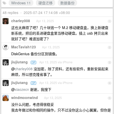
Windows 11
硬盘迁移
数据备份
48 replies
•
2025-07-24 17:14:08 +08:00
charley008
Apr 13, 2025
1
这也太麻烦了吧？几十块钱一个 M.2 移动硬盘盒，换上新硬盘
新系统，把旧的丢进硬盘盒里当移动硬盘。插上 usb 拷贝出来
就好了吧？难道加密了？
MacTavish123
Apr 13, 2025
2
DiskGenius 备份分区到镜像。
jiujiutang
Apr 13, 2025 via iPhone
OP
3
@
charley008
没加密，除了资料，还有些软件，重新安装起来
麻烦，所以想克隆省事了。
jiujiutang
Apr 13, 2025 via iPhone
OP
4
@
xiaozecn
谢谢，我搜下
windmoonwind
Apr 13, 2025
5
没什么问题，考虑得很稳妥
我去年做过和你相同的操作，只不过没你这么小心翼翼，但你是