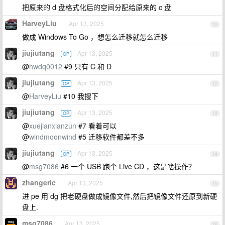
把原来的 d 盘格式化后的空间分配给原来的 c 盘
HarveyLiu
Apr 13, 2025
10
做成 Windows To Go ，想怎么迁移就怎么迁移
jiujiutang
Apr 13, 2025
OP
11
@
hwdq0012
#9 只有 C 和 D
jiujiutang
Apr 13, 2025
OP
12
@
HarveyLiu
#10 我搜下
jiujiutang
Apr 13, 2025
OP
13
@
xuejianxianzun
#7 看着可以
@
windmoonwind
#5 迁移软件都差不多
jiujiutang
Apr 13, 2025
OP
14
@
msg7086
#6 一个 USB 跑个 Live CD ，这是啥操作？
zhangeric
Apr 13, 2025
15
进 pe 用 dg 把老硬盘做成镜像文件,然后把镜像文件还原到新硬
盘上.
msg7086
Apr 13, 2025
16