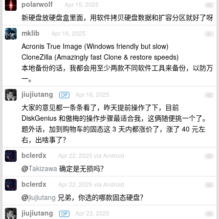
polarwolf
Apr 15, 2025
40
新硬盘放硬盘盒里面，用软件拷贝硬盘数据和扩容分区就好了呀
mklib
Apr 16, 2025
41
Acronis True Image (Windows friendly but slow)
CloneZilla (Amazingly fast Clone & restore speeds)
本地备份的话，我都会用至少两款不同软件工具来备份，以防万
一。
jiujiutang
Apr 16, 2025
OP
42
大家的意见都一条条看了，昨天提前操作了下，目前
DiskGenius 和傲梅的操作步骤最适合我，这俩随便挑一个了。
题外话，加到购物车的固态这 3 天内都涨价了，涨了 40 元左
右，出啥事了？
bclerdx
Apr 22, 2025 via Android
43
@
Takizawa
确定是无损吗？
bclerdx
Apr 22, 2025 via Android
44
@
jiujiutang
兄弟，你选的哪款固态硬盘？
jiujiutang
Apr 23, 2025
OP
45