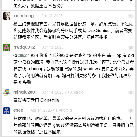
怎么办，数据重要不备份？
xclimbing
Apr 13, 2025
30
楼主的步骤很完善，尤其是数据备份这一项，必须点赞。不过硬
盘克隆软件我会选择傲梅分区助手或者 DiskGenius 。前者需要
新硬盘不分区，后者则需要先分好区。都差不多吧。
hwdq0012
Apr 13, 2025
31
@
billccn
#24 你看了我的#20 是对我的#9 的补充,基于 op 有 c d
两个盘符的情况, 我自己也这样操作过好几次扩容了, 比全盘对考
肯定快,robocopy 是微软自己家的,对 windows 支持会不好吗, 再
说了示例用法就有加 Log 输出复制失败的条目,我操作的几次都
是 0 失败
mingl0280
Apr 14, 2025 via Android
32
建议拷硬盘用 Clonezilla
esee
Apr 14, 2025 via Android
33
拷盘而已，很简单，最重要的是注意别选错源盘和目的盘。十几
年前那时候用的还是 ghost 还没那么智能选错了盘，直接把自己
的数据低格了还找不回来