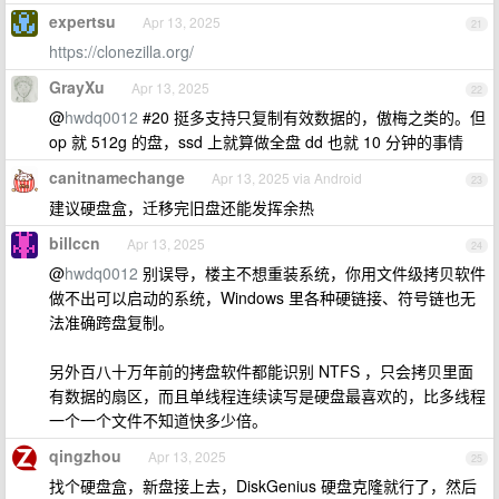
expertsu
Apr 13, 2025
21
https://clonezilla.org/
GrayXu
Apr 13, 2025
22
@
hwdq0012
#20 挺多支持只复制有效数据的，傲梅之类的。但
op 就 512g 的盘，ssd 上就算做全盘 dd 也就 10 分钟的事情
canitnamechange
Apr 13, 2025 via Android
23
建议硬盘盒，迁移完旧盘还能发挥余热
billccn
Apr 13, 2025
24
@
hwdq0012
别误导，楼主不想重装系统，你用文件级拷贝软件
做不出可以启动的系统，Windows 里各种硬链接、符号链也无
法准确跨盘复制。
另外百八十万年前的拷盘软件都能识别 NTFS ，只会拷贝里面
有数据的扇区，而且单线程连续读写是硬盘最喜欢的，比多线程
一个一个文件不知道快多少倍。
qingzhou
Apr 13, 2025
25
找个硬盘盒，新盘接上去，DiskGenius 硬盘克隆就行了，然后