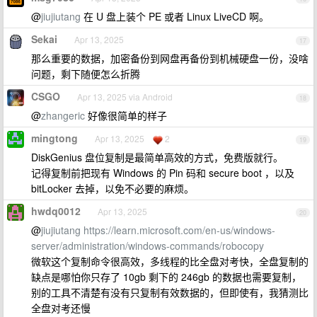
@
jiujiutang
在 U 盘上装个 PE 或者 Linux LiveCD 啊。
Sekai
Apr 13, 2025
17
那么重要的数据，加密备份到网盘再备份到机械硬盘一份，没啥
问题，剩下随便怎么折腾
CSGO
Apr 13, 2025 via Android
18
@
zhangeric
好像很简单的样子
mingtong
Apr 13, 2025
2
19
DiskGenius 盘位复制是最简单高效的方式，免费版就行。
记得复制前把现有 Windows 的 Pin 码和 secure boot ，以及
bitLocker 去掉，以免不必要的麻烦。
hwdq0012
Apr 13, 2025
20
@
jiujiutang
https://learn.microsoft.com/en-us/windows-
server/administration/windows-commands/robocopy
微软这个复制命令很高效，多线程的比全盘对考快，全盘复制的
缺点是哪怕你只存了 10gb 剩下的 246gb 的数据也需要复制，
别的工具不清楚有没有只复制有效数据的，但即使有，我猜测比
全盘对考还慢