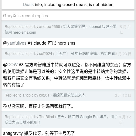
Deals
info, including closed deals, is not hidden
GrayXu's recent replies
Replied to a topic by andrew2558
给大家提个醒， openai 接码不要
5 月 8
›
日
使用 hero-sms.com
@
yanfulives
#1 claude 可以 hero sms
Replied to a topic by scf2024
［无广］ AI 中转站的底裤，扒给你看
3 月 23 日
›
@
COW
#3 官方降智难道中转就可以避免，都不同维度的东西；官方
的使用数据训练是可以关的；安全性这里说的是中转站卖你的数据，
和客户端安全有毛线关系；中转站就是纯纯黑暗森林，信中转依赖中
转的有福了
Replied to a topic by bk201
婆媳问题求助过来人
3 月 12 日
›
孕期激素啊，直接让你妈回家就行了。
Replied to a topic by TheBlind
逆天，刚冲的 Google Pro 账户，用了
3 月 12
›
日
反重力两天就不能用了
antigravity 抓反代呀，别等下主号无了