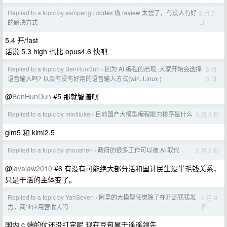
Replied to a topic by sampeng
codex 做 review 太慢了，有没人有好
3 月 7
›
日
的解决方式
5.4 开/fast
话说 5.3 high 也比 opus4.6 快吧
Replied to a topic by BenHunDun
因为 AI 编程的出现, 大家开始会选择
3 月
›
3 日
语音输入吗? 以及有没有好用的语音输入方式(win, Linux )
@
BenHunDun
#5 那就智谱呗
Replied to a topic by miniliuke
目前国产大模型编程能力排序是什么
3 月 3 日
›
glm5 和 kimi2.5
Replied to a topic by shoushen
政府的很多工作可以被 AI 取代
2 月 9 日
›
@
javalaw2010
#6 有没有可能绝大部分活和国计民生没半毛钱关系，
只是干活的主体变了。
Replied to a topic by YanSeven
阿里的大模型感觉除了在开源猛猛发
2 月 9
›
日
力，商业应用营收大吗
国内 c 端的仗还没打完呢 现在豆包属于遥遥领先