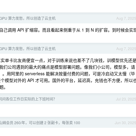
GPU 算力发愁，所以创造了云主机
Aug 7, 202
己调用 API 扩缩容。而且看起来侧重于从 1 到 N 的扩容。到时候会实
GPU 算力发愁，所以创造了云主机
Aug 7, 202
好，其实单卡比友商便宜一点，对于训练来说也差不了几块钱，训模型优先还
力，我们公司遇到的最大的痛点是模型部署问题。像我们小公司，模型多，请
。用阿里的 serverless 能解决按量付费的问题，可是冷启动又太慢（毕
钟整个模型对外的 API 才可用。国外的平台，延迟高，充钱也不方便，所以
题。
问问各位工作日实际的上下班时间？
Jul 23, 202
姆会员 260/年，可以创建 2 张副卡，每张卖 100
Jun 30, 202