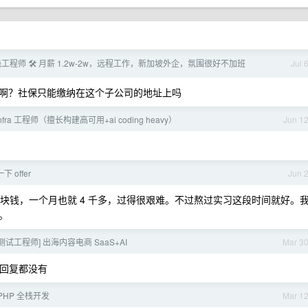
工程师 🛠️ 月薪 1.2w-2w，远程工作，新加坡外企，氛围很好不加班
Jul 
里啊？社保只能缴纳在这个子公司的地址上吗
infra 工程师（擅长构建高可用+ai coding heavy）
Jun 1
 offer
Jun 
00 块钱，一个月也就 4 千多，过得很艰难。不过熬过实习这段时间就好。
。
 测试工程师] 出海内容电商 SaaS+AI
Mar 3
点回复都没有
 PHP 全栈开发
Mar 1