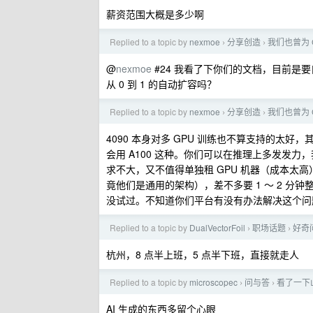
薪资范围大概是多少啊
Replied to a topic by
nexmoe
分享创造
我们也曾为 
›
›
@
nexmoe
#24 我看了下你们的文档，目前是要自
从 0 到 1 的自动扩容吗？
Replied to a topic by
nexmoe
分享创造
我们也曾为 
›
›
4090 本身对多 GPU 训练也不算支持的太
会用 A100 这种。你们可以在推理上多发发
求不大，又不值得单独租 GPU 机器（成本太高）
竟他们是通用的架构），差不多要 1 ～ 2 分
没试过。不知道你们平台有没有办法解决这个问
Replied to a topic by
DualVectorFoil
职场话题
好奇
›
›
杭州，8 点半上班，5 点半下班，直接就走人
Replied to a topic by
microscopec
问与答
看了一下山
›
›
AI 生成的东西多留个心眼