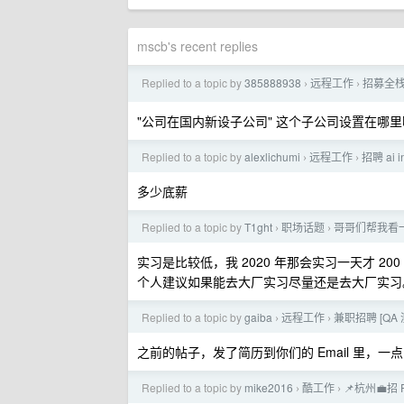
mscb's recent replies
Replied to a topic by
385888938
远程工作
招募全栈
›
›
"公司在国内新设子公司" 这个子公司设置在哪
Replied to a topic by
alexlichumi
远程工作
招聘 ai 
›
›
多少底薪
Replied to a topic by
T1ght
职场话题
哥哥们帮我看一下
›
›
实习是比较低，我 2020 年那会实习一天才 2
个人建议如果能去大厂实习尽量还是去大厂实习
Replied to a topic by
gaiba
远程工作
兼职招聘 [QA
›
›
之前的帖子，发了简历到你们的 Email 里，一
Replied to a topic by
mike2016
酷工作
📌杭州💼招
›
›