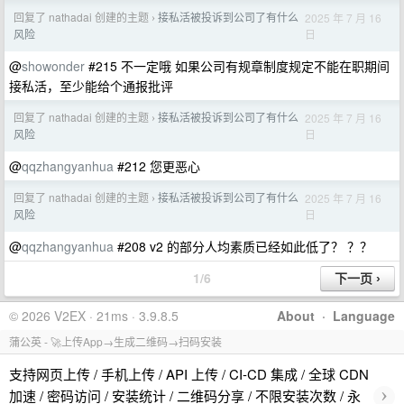
回复了 nathadai 创建的主题
接私活被投诉到公司了有什么
2025 年 7 月 16
›
日
风险
@
showonder
#215 不一定哦 如果公司有规章制度规定不能在职期间
接私活，至少能给个通报批评
回复了 nathadai 创建的主题
接私活被投诉到公司了有什么
2025 年 7 月 16
›
日
风险
@
qqzhangyanhua
#212 您更恶心
回复了 nathadai 创建的主题
接私活被投诉到公司了有什么
2025 年 7 月 16
›
日
风险
@
qqzhangyanhua
#208 v2 的部分人均素质已经如此低了？ ？？
1/6
© 2026 V2EX · 21ms · 3.9.8.5
About
·
Language
蒲公英 - 🚀上传App→生成二维码→扫码安装
支持网页上传 / 手机上传 / API 上传 / CI-CD 集成 / 全球 CDN
›
加速 / 密码访问 / 安装统计 / 二维码分享 / 不限安装次数 / 永