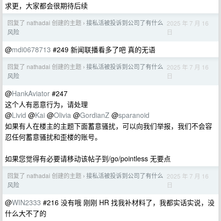
求更，大家都会很期待后续
回复了 nathadai 创建的主题
接私活被投诉到公司了有什么
2025 年 7 月 16
›
日
风险
@
mdi0678713
#249 新闻联播看多了吧 真的无语
回复了 nathadai 创建的主题
接私活被投诉到公司了有什么
2025 年 7 月 16
›
日
风险
@
HankAviator
#247
这个人有恶意行为，请处理
@
Livid
@
Kai
@
Olivia
@
GordianZ
@
sparanoid
如果有人在楼主的主题下面蓄意骚扰，可以向我们举报，我们不会容
忍任何蓄意骚扰和歪楼的账号。
如果您觉得有必要请移动该帖子到/go/pointless 无要点
回复了 nathadai 创建的主题
接私活被投诉到公司了有什么
2025 年 7 月 16
›
日
风险
@
WIN2333
#216 没有哦 刚刚 HR 找我补材料了，我都实话实说，没
什么大不了的