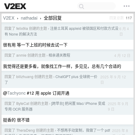
V2EX
nathadai
全部回复
回复总数
117
›
›
回复了 felix9ia 创建的主题
注册土耳其 appleid 被锁国区和付款方式没
6 月 4
›
日
有 None 的解决方法
很有用 等一下上班的时候去试一下
回复了 anmie 创建的主题
相亲通关教程
4 月 12 日
›
我觉得还是要多看，就像找工作一样，多见见，总有几个合适的
回复了 billzhuang 创建的主题
ChatGPT plus 全球统一价
2025 年 9 月 12
›
日
了
@
Tachyonc
#12 用 apple 订阅开通
回复了 ByteCat 创建的主题
[跨苹台] 把闲置 Mac/ iPhone 变成
2025 年 9 月
›
9 日
专用 OCR 服务器
挺香的 很不错
回复了 TheraDeng 创建的主题
不想再手动复制，我做了一个 pdf
2025 年 8
›