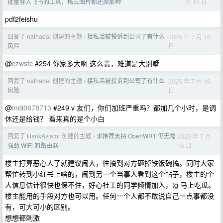
月 10 日
批量导入飞书的工具，格式图片都还原那种
pdf2feishu
回复了 nathadai 创建的主题
接私活被投诉到公司了有什么
2025 年 7 月 16
›
日
风险
@
czwstc
#254 你家多大啊 这么贵，难道是大别墅
回复了 nathadai 创建的主题
接私活被投诉到公司了有什么
2025 年 7 月 16
›
日
风险
@
mdi0678713
#249 v 友们，你们加班严重吗？都加几个小时，是调
休还是给钱？ 看来真的是个小白
回复了 HankAviator 创建的主题
求推荐支持 OpenWRT 但无需
2025 年 7 月
›
16 日
强劲 WiFi 的路由器
楼主打算恶心人了就建议闹大，往搞到对方砸掉铁饭碗搞。同时大家
帮忙转到小红书上啥的，闹到另一个当事人看到这个帖子，楼主的个
人信息估计很快也保不住，好心社工的同学倾情加入，tg 马上吃瓜。
楼主能用的手段对方也可以用。任何一个人都不敢说自己一点事都没
有，可大可小的区别。
想想都刺激