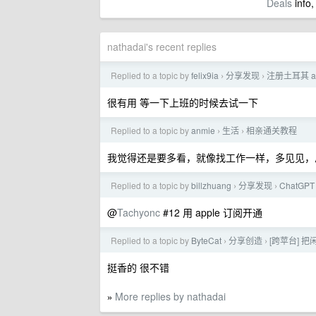
Deals
info,
nathadai's recent replies
Replied to a topic by
felix9ia
分享发现
注册土耳其 a
›
›
很有用 等一下上班的时候去试一下
Replied to a topic by
anmie
生活
相亲通关教程
›
›
我觉得还是要多看，就像找工作一样，多见见，
Replied to a topic by
billzhuang
分享发现
ChatGP
›
›
@
Tachyonc
#12 用 apple 订阅开通
Replied to a topic by
ByteCat
分享创造
[跨苹台] 把闲
›
›
挺香的 很不错
More replies by nathadai
»