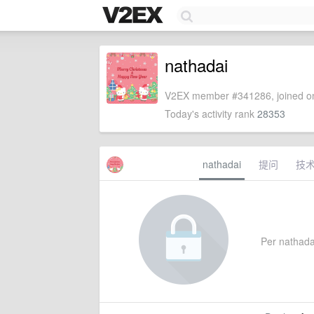
nathadai
V2EX member #341286, joined on
Today's activity rank
28353
nathadai
提问
技
Per nathadai