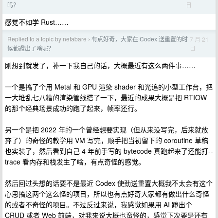
日
吗？
感觉不如学 Rust……
Replied to a topic by netabare
有点好奇，大家在 Codex 送重置的时
7 月 21
›
日
候都蹬出了啥呢？
刚想到就发了，补一下我自己的话，大概最近有这么两件事……
一个是搞了个用 Metal 和 GPU 渲染 shader 和光追的小型工作台，把
一大堆乱七八糟的渲染管线搭了一下，最近的成果大概是把 RTIOW
的那个经典场景成功的跑了起来，帧率还行。
另一个是把 2022 年的一个曾经想要实现（但从来没写完，后来就放
弃了）的奇怪的教学用 VM 写完，顺手把当初留下的 coroutine 草稿
也实装了，然后看到自己 4 年前手写的 bytecode 真跑起来了还能打--
trace 看内存和栈发生了啥，有点奇怪的感觉。
然后回过头想的话要不是最近 Codex 使劲送重置大概我不太会有这个
心思搞这两个这么怪的项目，所以也有点好奇大家都有做出什么奇怪
的或者不奇怪的项目。不过反过来说，我感觉如果用 AI 蹬出个
CRUD 或者 Web 前端，对我来说大概也蛮怪的，感觉下次要是还有