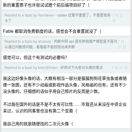
新的重置票子也许就试试蹬个前后端项目好了（
Replied to a topic by YanSeven
codex 还重不重置了，不重置我用
7 月 21
›
日
卡了
Fable 都取消免费额度的话，感觉会不会重置就没了（
Replied to a topic by shubuqi
判断中转 api 是否掺假国产模型是不是可
7 月
›
21 日
以通过问敏感问题，看看能不能回答出来判断
感觉可以，但这个有测试的必要吗？
Replied to a topic by silent2limbo
好奇问下大家对头像的看法
7 月 21 日
›
我这边好像头像的话，大概有相当一部分是猫猫狗狗花草虫鱼或者随
便一张图，还有不少动画或影视作品头像，风格画的也有，还有不少
没头像的，仔细想的话似乎用自己照片的反而是少数。
不过我在国外的话是不是不太有可比性……毕竟还从来没在中资企业
呆过，认识的同事里也没有第二个亚裔（
我自己用的就是随便找的二次元头像（