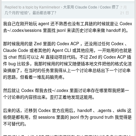
Replied to a topic by Kamiimeteor
大家用 Claude Code / Codex 攒了
7 月
›
21 日
几个月的"经验"，最后都去哪了？
我自己在刚开始玩 agent 还不熟悉也没有工具链的时候就是让 Codex
去~/.codex/sessions 里面找 jsonl 来读历史讨论串来做 handoff 的。
那时候我用的是 Zed 里面的 Codex ACP ，还没用过任何 Codex 、
Claude Code 或者其他的 Agent CLI 或其他应用，一开始用的也就是
当 chat 然后可以让 AI 直接动项目代码。不过 Zed 的 Codex ACP 插
件 bug 比较多，我那时候用的时候又随便插本地文件把他的格式化渲
染搞崩了，在当时的任务里我得从上一个讨论串总结出下一个讨论串
的思路，但看着一堆乱码脑壳疼。
然后就让 Codex 帮我去找~/.codex 里面讨论串存在哪里帮我把第一
个讨论串的内容捞出来。歪打正着地发现这能用。
后来的话，迁移到 Codex 官方应用后，handoff 、.agents 、skills 这
些倒是都有用，但 sessions 里面的 jsonl 作为 ground truth 我觉得是
不可替代的。