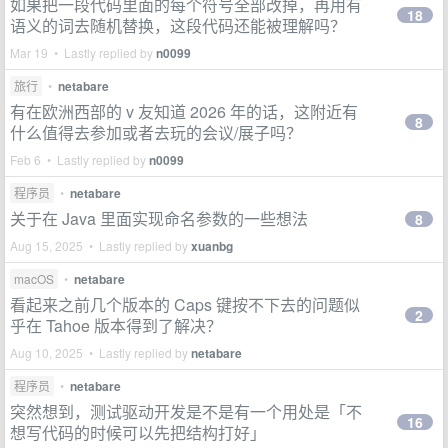
如果把一段代码里面的每个符号全部改掉，再用有
18
语义的词去随机替换，这段代码还能被理解吗？
Mar 19 • Lastly replied by
n0099
旅行
•
netabare
有在欧洲西部的 v 友知道 2026 年的话，这附近有
8
什么值得去参加或者去玩的会议/展子吗？
Feb 6 • Lastly replied by
n0099
程序员
•
netabare
关于在 Java 里面实现命名参数的一些想法
8
Aug 15, 2025 • Lastly replied by
xuanbg
macOS
•
netabare
看起来之前几个版本的 Caps 键按不下去的问题似
2
乎在 Tahoe 版本得到了解决？
Aug 10, 2025 • Lastly replied by
netabare
程序员
•
netabare
突然想到，测试驱动开发是不是有一个用处是「不
16
想写代码的时候可以先把结构打好」