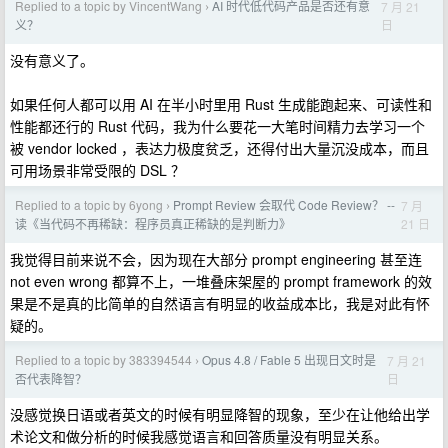
Replied to a topic by VincentWang
AI 时代低代码产品是否还有意
7 月 21
›
日
义？
没有意义了。
如果任何人都可以用 AI 在半小时里用 Rust 生成能跑起来、可读性和
性能都还行的 Rust 代码，我为什么要花一大笔时间精力去学习一个
被 vendor locked ，表达力极度贫乏，还得付出大量沉没成本，而且
可用场景非常受限的 DSL ？
Replied to a topic by 6yong
Prompt Review 会取代 Code Review？ --
7 月
›
21 日
读《当代码不再稀缺：程序员真正稀缺的是判断力》
我觉得目前来说不会，因为现在大部分 prompt engineering 甚至连
not even wrong 都算不上，一堆叠床架屋的 prompt framework 的效
果是不是真的比简单的自然语言有明显的收益成本比，我是对此有怀
疑的。
Replied to a topic by 383394544
Opus 4.8 / Fable 5 出现日文时是
7 月 21
›
日
否代表降智？
没感觉换日语或者英文的时候有明显降智的现象，至少在让他给出学
术论文和做分析的时候我感觉语言和回答质量没有明显关系。