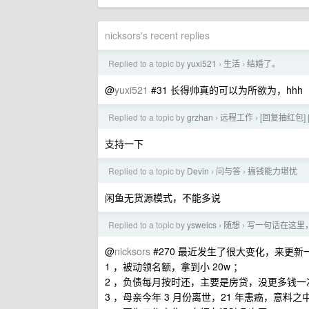
nicksors's recent replies
Replied to a topic by
yuxi521
生活
结婚了。
›
›
@
yuxi521
#31 长得帅真的可以为所欲为，hhh
Replied to a topic by
grzhan
远程工作
[回复抽红包] 
›
›
支持一下
Replied to a topic by
Devin
问与答
搞钱能力堪忧
›
›
闲鱼无货源模式，不能多说
Replied to a topic by
ysweics
随想
写一句话在这里，下一
›
›
@
nicksors
#270 最近发生了很大变化，来更新
1 ，被动领名额，拿到小 20w ；
2 ，负债每月按时还，主要是房贷，没更多钱一
3 ，母亲今年 3 月份离世，21 年患癌，意料