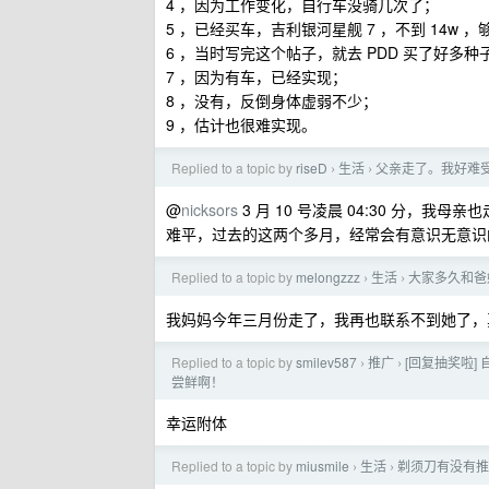
4 ，因为工作变化，自行车没骑几次了；
5 ，已经买车，吉利银河星舰 7 ，不到 14w
6 ，当时写完这个帖子，就去 PDD 买了好
7 ，因为有车，已经实现；
8 ，没有，反倒身体虚弱不少；
9 ，估计也很难实现。
Replied to a topic by
riseD
生活
父亲走了。我好难
›
›
@
nicksors
3 月 10 号凌晨 04:30 分
难平，过去的这两个多月，经常会有意识无意识
Replied to a topic by
melongzzz
生活
大家多久和爸
›
›
我妈妈今年三月份走了，我再也联系不到她了，
Replied to a topic by
smilev587
推广
[回复抽奖啦]
›
›
尝鲜啊！
幸运附体
Replied to a topic by
miusmile
生活
剃须刀有没有推
›
›