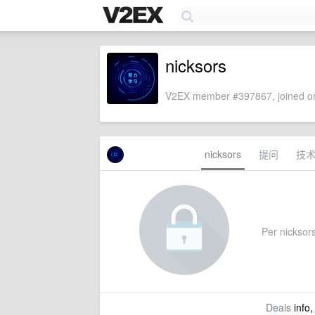
nicksors
V2EX member #397867, joined on
nicksors
提问
技
Per nicksors'
Deals
info,