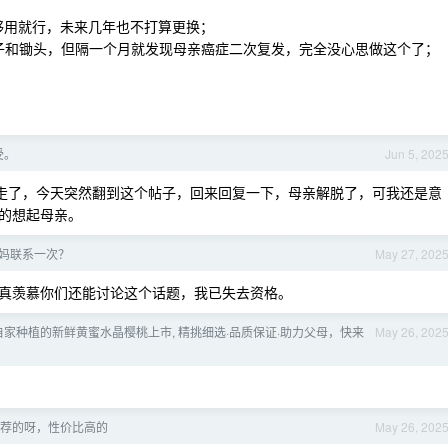
 ，够用就行，未来几年也不打算更换；
多种子和锄头，但隔一个月就发现母亲癌症二次复发，完全没心思做这个了；
受。
Jun 5, 202
，我母亲也走了，今天突然翻到这个帖子，回来回复一下，母亲解脱了，可我还是意
的想起母亲。
妈联系一次？
May 27, 202
真羡慕你们还能讨论这个话题，我已失去资格。
 自家种植的新鲜黄蜜水晶樱桃上市, 精挑细选·品质保证·助力父母，快来
May 26, 202
荐的呀，性价比高的
May 26, 202