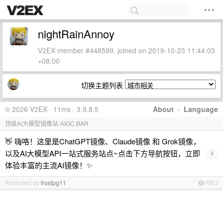
nightRainAnnoy
V2EX member #448599, joined on 2019-10-23 11:44:03
+08:00
切换主题列表
© 2026 V2EX · 11ms · 3.9.8.5
About
·
Language
顶级AI大模型镜像站-AIGC.BAR
👋 嗨咯！这里是ChatGPT镜像、Claude镜像 和 Grok镜像，
›
以及AI大模型API一站式服务站点~点击下方导航按钮，立即
体验丰富的主流AI镜像！✨
Promoted by
frostpg11
PRO