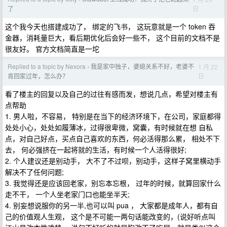
日
了
这个我今天也搭建成功了， 绑定的飞书， 这玩意就是一个 token 吞
金器，消耗量巨大，看后期优化后会好一些不， 这个目前的文档不是
很友好。 官方文档简直是一坨
Replied to a topic by Nexora
我是家中独子，婆媳关系不好，老婆不
1 月 22
›
日
肯回家过年，怎么办？
看了楼主的回复以及自己的过往有感而发，想说几点，希望对楼主有
点帮助
1. 男人啦，不容易， 特别是在当下的经济环境下，在公司，家庭都得
处处小心，处处如履薄冰，过得很卑微，窝囊，有时候就在想 自私
点，对自己好点，买点自己喜欢的东西，何必活得那么累， 相处不下
去， 何必强挤在一起将就的生活，有时候一个人活得很好;
2. 个人建议还是别动手， 大不了不过呗，别动手，这样子窝里横动手
解决不了任何问题;
3. 我觉得还是应该回老家，别忘本忘根， 过年的时候，就算回家什么
走不干， 一个人坐老家门口也能坐半天;
4. 别妄想说服你的另一半,也可以叫 pua ， 大家都是成年人，都有自
己的价值观人生观， 这个是不可能一两句话能改变的，(说好听点叫