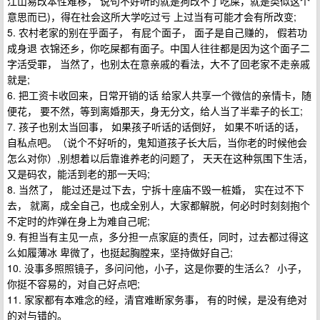
江山易改本性难移， 说句不好听的就是狗改不了吃屎，就是类似这个
意思而已)，得在社会这所大学吃过亏 上过当有可能才会有所改变;
5. 农村老家的别在乎面子， 有屁个面子， 面子是自己赚的， 假若功
成身退 衣锦还乡，你吃屎都有面子。中国人往往都是因为这个面子二
字活受罪， 当然了，也别太在意亲戚的看法，大不了回老家不走亲戚
就是;
6. 把工资卡收回来，日常开销的话 给家人共享一个微信的亲情卡，随
便花， 要不然，等到离婚那天，身无分文，给人当了半辈子的长工;
7. 孩子也别太当回事， 如果孩子听话的话倒好， 如果不听话的话，
自私点吧。（说个不好听的，鬼知道孩子长大后，当你老的时候他会
怎么对你）,别想着以后靠谁养老的问题了， 天天在这种氛围下生活，
又是码农，能活到老的那一天吗;
8. 当然了， 能过还是过下去，宁拆十座庙不毁一桩婚， 实在过不下
去， 就离，成全自己，也成全别人，大家都解脱，何必时时刻刻抱个
不定时的炸弹在身上为难自己呢;
9. 有担当有主见一点，多分担一点家庭的责任，同时，过去都过得这
么如履薄冰 卑微了，也挺起胸膛来，坚持做好自己;
10. 没事多照照镜子，多问问他，小子，这是你要的生活么？ 小子，
你挺不容易的，对自己好点吧;
11. 家家都有本难念的经，清官难断家务事， 有的时候，是没有绝对
的对与错的。