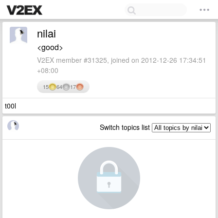
nilai
<good>
V2EX member #31325, joined on 2012-12-26 17:34:51
+08:00
15
64
17
t00l
Switch topics list