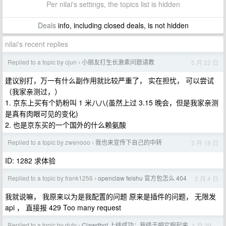
Per nilai's settings, the topics list is hidden
Deals
info, including closed deals, is not hidden
nilai's recent replies
Replied to a topic by cjun
小朋友打生长激素问题请教
5 月 22 日
›
建议别打，万一有什么副作用就比较严重了， 实在担忧， 可以尝试
（我家亲测过，）
1. 京东上买有个奶粉叫 1 米八八(虽然上过 3.15 晚会，但是我家亲测
是真有肉眼可见的变化)
2. 也是京东买的一个国外的什么赖氨酸
Replied to a topic by zwenooo
我也来宣传下自己的中转
3 月 18 日
›
ID: 1282 求体验
Replied to a topic by frank1256
openclaw feishu 官方包怎么 404
2 月 4 日
›
我就说嘛， 我原来以为是我配置的问题 原来是插件的问题， 无限发
api ， 直接报 429 Too many request
Replied to a topic by duty
Clawdbot 上线成功：我终于把它跑起来
1 月 29
›