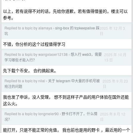
以上，若有说得不对的话，先给你道歉，若有值得借鉴的，楼主可以
参考。
Replied to a topic by alamaya
sing-box 的 tcpkeepalive 踩
2025 年 12 月 3
›
日
坑
不错，你分析的这个过程值得学习
Replied to a topic by wangxiaoer12138
想入行 web3，需要
2025 年 10 月
›
13 日
学习哪些才能入行？
先下载个币安， 合约搞起来。
Replied to a topic by nilai
关于 telegram 中大量的手机号被
2025 年 9 月 23
›
日
抢注的问题
我也发了申诉，没人受理， 想不到这样子产品的用户体验在国外还能
这么火。
Replied to a topic by longmeier90
野卡打不开了，什么情
2025 年 8 月 12
›
日
况？
能打开，只是不能正常的充值， 我也前也是用的野卡 ，最近用的一个