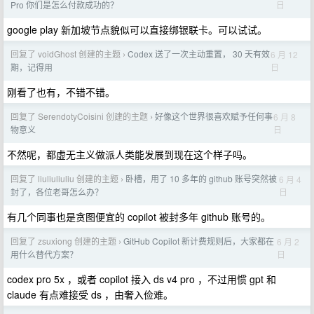
日
Pro 你们是怎么付款成功的？
google play 新加坡节点貌似可以直接绑银联卡。可以试试。
回复了 voidGhost 创建的主题
Codex 送了一次主动重置， 30 天有效
6 月 12
›
日
期，记得用
刚看了也有，不错不错。
回复了 SerendotyCoisini 创建的主题
好像这个世界很喜欢赋予任何事
6 月 8
›
日
物意义
不然呢，都虚无主义做派人类能发展到现在这个样子吗。
回复了 liuliuliuliu 创建的主题
卧槽，用了 10 多年的 github 账号突然被
6 月 4
›
日
封了，各位老哥怎么办？
有几个同事也是贪图便宜的 copilot 被封多年 github 账号的。
回复了 zsuxiong 创建的主题
GitHub Copilot 新计费规则后，大家都在
6 月 2
›
日
用什么替代方案？
codex pro 5x ，或者 copilot 接入 ds v4 pro ，不过用惯 gpt 和
claude 有点难接受 ds ，由奢入俭难。