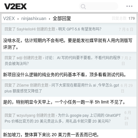
V2EX
ninjashixuan
全部回复
回复总数
179
›
›
回复了 SayHelloHi 创建的主题
明天 GPT-5.6 有望发布吗？
7 月 6 日
›
没啥水花，估计短期内不会有吧。要是能发社媒早就有人用内测版写
评测了。
回复了 sdjl 创建的主题
讨论： AI 写的代码要不要看，不看代码的程序
7 月 2
›
日
员会被淘汰吗？
新项目没什么逻辑的纯业务的代码基本不看，顶多看看测试代码。
回复了 ZGame 创建的主题
问下大家现在都是用什么 ai ,今早怎么 gpt
6 月 29
›
日
plus 额度感觉又降低了
是的，特别明显今天早上，一个小任务一跑一半 5h limit 不见了。
6 月
回复了 wzyuliyang 创建的主题
为什么 google pay 上订阅的 GhatGPT
›
24
Pro 价格比官方的 20 美元贵这么多，用礼品卡就只要 20 美元吗？
日
新加坡刀，整体算下来比 20 美刀贵一丢丢而已吧。