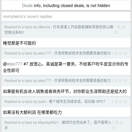
Deals
info, including closed deals, is not hidden
nomytwins's recent replies
Replied to a topic by littlemis
打车高速上开启智能辅助驾驶后安心睡
7 月 30
›
日
觉情况多吗?
睡觉那是不可能的
Replied to a topic by atao777
开发转售前技术支持需要具备的能力
7 月 27 日
›
@
atao777
#7 放宽心，真诚是第一要务，不给客户吹牛皮显示你的专
业性即可
Replied to a topic by atao777
开发转售前技术支持需要具备的能力
7 月 27 日
›
如果能有机会进入销售或者商务环节，对你职业生涯帮助还是挺大的
Replied to a topic by rpish
哪个城市生活成本低，适合搞 OPC？
7 月 27 日
›
如果没有大额利润 在哪里都吃力
Replied to a topic by Mayday9421
第四代住宅出来了，值不值得入
7 月 24
›
日
手