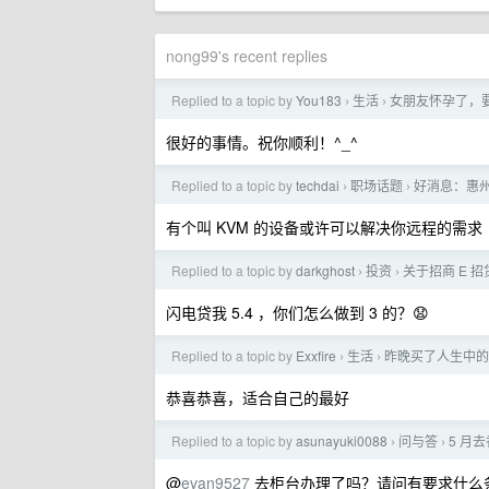
nong99's recent replies
Replied to a topic by
You183
生活
女朋友怀孕了，
›
›
很好的事情。祝你顺利！^_^
Replied to a topic by
techdai
职场话题
好消息：惠
›
›
有个叫 KVM 的设备或许可以解决你远程的需求
Replied to a topic by
darkghost
投资
关于招商 E 招
›
›
闪电贷我 5.4 ，你们怎么做到 3 的？😧
Replied to a topic by
Exxfire
生活
昨晚买了人生中的
›
›
恭喜恭喜，适合自己的最好
Replied to a topic by
asunayuki0088
问与答
5 月
›
›
@
evan9527
去柜台办理了吗？请问有要求什么