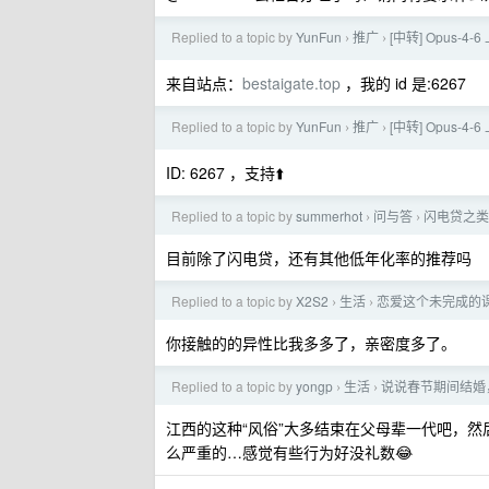
Replied to a topic by
YunFun
推广
[中转] Opus-
›
›
来自站点：
bestaigate.top
，我的 id 是:6267
Replied to a topic by
YunFun
推广
[中转] Opus-
›
›
ID: 6267 ，支持⬆️
Replied to a topic by
summerhot
问与答
闪电贷之类
›
›
目前除了闪电贷，还有其他低年化率的推荐吗
Replied to a topic by
X2S2
生活
恋爱这个未完成的
›
›
你接触的的异性比我多多了，亲密度多了。
Replied to a topic by
yongp
生活
说说春节期间结婚
›
›
江西的这种“风俗”大多结束在父母辈一代吧，然后
么严重的…感觉有些行为好没礼数😂