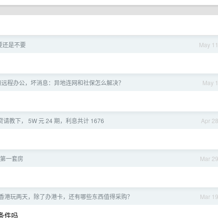
要还是不要
May 1
州远程办公，坏消息：异地连网和社保怎么解决？
May 
贷请教下， 5W 元 24 期，利息共计 1676
Apr 2
第一套房
Mar 2
去香港玩两天，除了办港卡，还有哪些东西值得采购？
Mar 1
条件吗