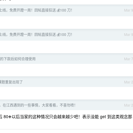
4-6 上线，免费开蹬一周！回帖直接狂送 💰100 刀！
Mar 
4-6 上线，免费开蹬一周！回帖直接狂送 💰100 刀！
Mar 
的下款后如何合理使用
Mar 
课题重复出现了
Mar 
，在江西遇到的一些事情，大家看看，不喜勿喷！
Mar 
 80➕以后当家的这种情况只会越来越少吧！表示没能 get 到这类观念那