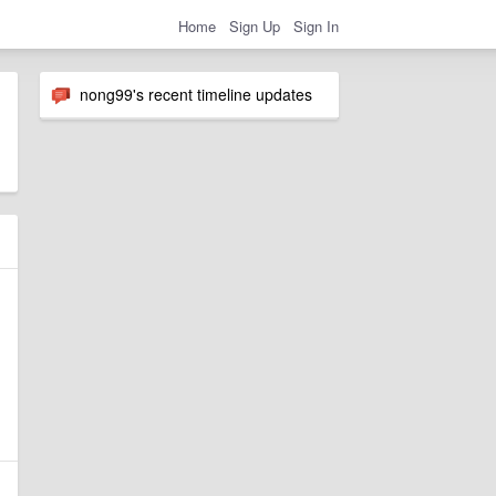
Home
Sign Up
Sign In
nong99's recent timeline updates