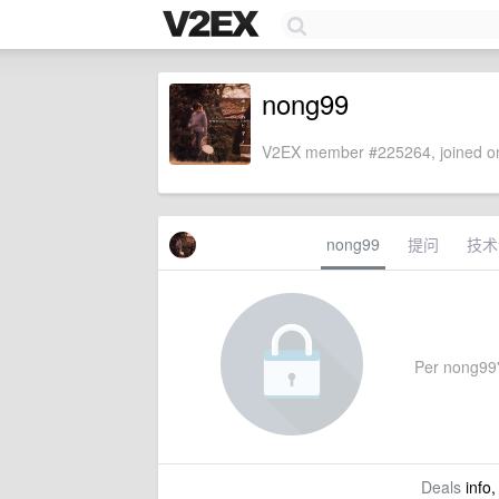
nong99
V2EX member #225264, joined on
nong99
提问
技术
Per nong99's
Deals
info,