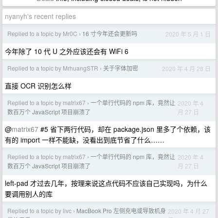
nyanyh's recent replies
Replied to a topic by Mr0C
16 寸今年还会更新吗
2020 年 5 月 1 日
›
今年除了 10 代 U 之外应该还会有 WiFi 6
Replied to a topic by MrhuangSTR
关于字体加密
2020 年 4 月 28 日
›
直接 OCR 识别怎么样
Replied to a topic by matrix67
一个单行代码的 npm 库，竟然让
2020 年 4
›
月 27 日
数百万个 JavaScript 项目崩溃了
@
matrix67
#5 省下两行代码，却在 package.json 里多了个依赖，该
有的 import 一样不能缺，没看出到底节省了什么……
Replied to a topic by matrix67
一个单行代码的 npm 库，竟然让
2020 年 4
›
月 27 日
数百万个 JavaScript 项目崩溃了
left-pad 才过去几年，按理来说这点代码不应该自己实现吗，为什么
要调用别人的库
Replied to a topic by livc
MacBook Pro 左侧充电或导致机身
2020 年 4 月 27
›