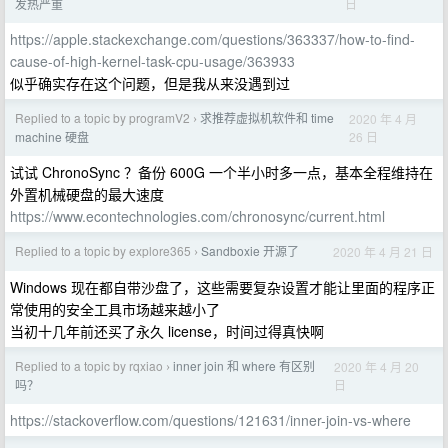
日
发热严重
https://apple.stackexchange.com/questions/363337/how-to-find-
cause-of-high-kernel-task-cpu-usage/363933
似乎确实存在这个问题，但是我从来没遇到过
Replied to a topic by programV2
求推荐虚拟机软件和 time
2020 年 4 月
›
26 日
machine 硬盘
试试 ChronoSync ？备份 600G 一个半小时多一点，基本全程维持在
外置机械硬盘的最大速度
https://www.econtechnologies.com/chronosync/current.html
Replied to a topic by explore365
Sandboxie 开源了
2020 年 4 月 21 日
›
Windows 现在都自带沙盘了，这些需要复杂设置才能让里面的程序正
常使用的安全工具市场越来越小了
当初十几年前还买了永久 license，时间过得真快啊
Replied to a topic by rqxiao
inner join 和 where 有区别
2020 年 4 月 20
›
日
吗？
https://stackoverflow.com/questions/121631/inner-join-vs-where