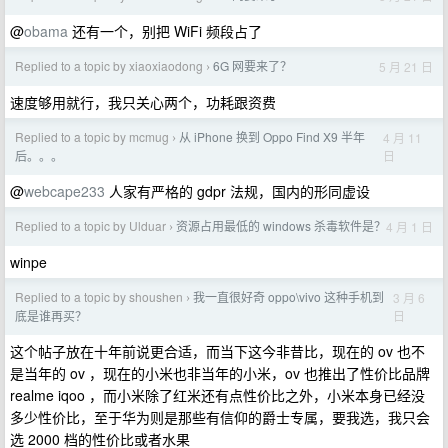
@
obama
还有一个，别把 WiFi 频段占了
Replied to a topic by xiaoxiaodong
6G 网要来了？
5 月 21 日
›
速度够用就行，我只关心两个，功耗跟资费
Replied to a topic by mcmug
从 iPhone 换到 Oppo Find X9 半年
4 月 11
›
日
后。。。
@
webcape233
人家有严格的 gdpr 法规，国内的形同虚设
Replied to a topic by Ulduar
资源占用最低的 windows 杀毒软件是？
4 月 1 日
›
winpe
Replied to a topic by shoushen
我一直很好奇 oppo\vivo 这种手机到
3 月 6
›
日
底是谁再买？
这个帖子放在十年前说更合适，而当下这今非昔比，现在的 ov 也不
是当年的 ov ，现在的小米也非当年的小米，ov 也推出了性价比品牌
realme iqoo ，而小米除了红米还有点性价比之外，小米本身已经没
多少性价比，至于华为则是那些有信仰的爵士专属，要我选，我只会
选 2000 档的性价比或者水果