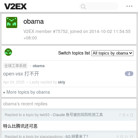
obama
V2EX member #75752, joined on 2014-10-02 11:54:55
+08:00
Switch topics list
全球工单系统
•
obama
open-vsx 打不开
4
Apr 24, 2025 • Lastly replied by
skiy
More topics by obama
»
obama's recent replies
Replied to a topic by twk93
Claude 账号被封风险检测工具
7 月 4 日
›
特么比腾讯还可恶
Replied to a topic by xiaoxiaodong
6G 网要来了？
5 月 21 日
›